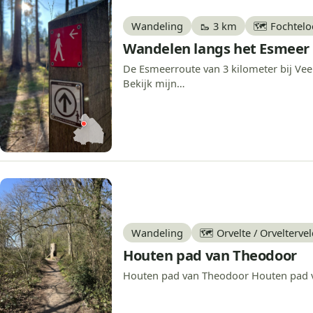
Wandeling
🥾 3 km
🗺️ Fochtel
Wandelen langs het Esmeer
De Esmeerroute van 3 kilometer bij Veen
Bekijk mijn…
Wandeling
🗺️ Orvelte / Orvelterve
Houten pad van Theodoor
Houten pad van Theodoor Houten pad van