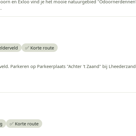
orn en Exloo vind je het mooie natuurgebied "Odoornerdennen".
…
elderveld
✅ Korte route
ld. Parkeren op Parkeerplaats "Achter 't Zaand" bij Lheederzand
ug
✅ Korte route