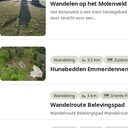
Wandelen op het Molenveld
Het Molenveld is een klein heidegebied
door terecht voor een…
Wandeling
🥾 3,5 km
🗺️ Zuidoo
Hunebedden Emmerdenne
Wandeling
🥾 3 km
🗺️ Drents-
Wandelroute Belevingspad
Wandelroute Belevingspad Wandelroute B