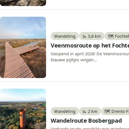
Wandeling
🥾 3,8 km
🗺️ Fochte
Veenmosroute op het Focht
Geopend in april 2026! De Veenmosroute
blauwe pijltjes volgen…
Wandeling
🥾 2 km
🗺️ Drents-
Wandelroute Bosbergpad
Verharde route; geschikt voor minderv