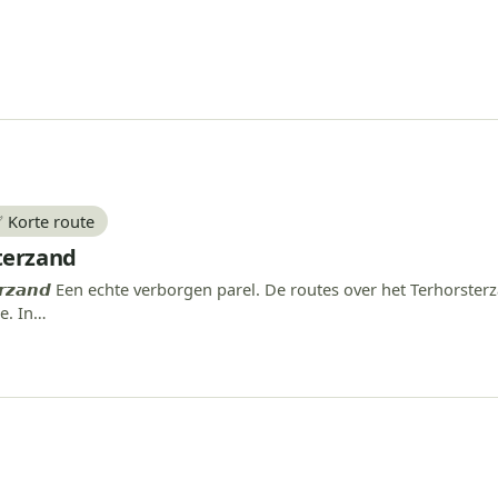
 Korte route
terzand
𝙤𝙧𝙨𝙩𝙚𝙧𝙯𝙖𝙣𝙙 Een echte verborgen parel. De routes over het Terhor
e. In…