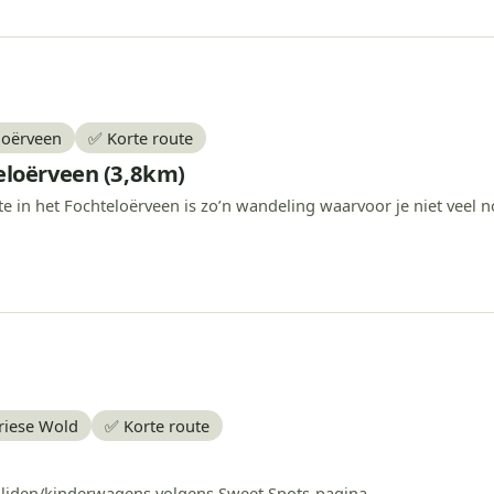
loërveen
✅ Korte route
eloërveen (3,8km)
 in het Fochteloërveen is zo’n wandeling waarvoor je niet veel n
Friese Wold
✅ Korte route
aliden/kinderwagens volgens Sweet Spots-pagina.