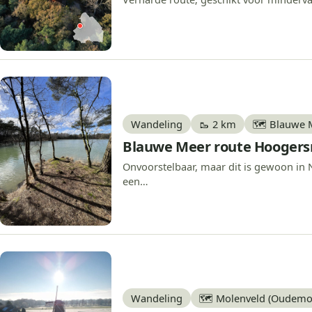
Wandeling
🥾 2 km
🗺️ Blauwe 
Blauwe Meer route Hoogers
Onvoorstelbaar, maar dit is gewoon in 
een…
Wandeling
🗺️ Molenveld (Oudemo