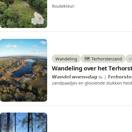
Routekleur:
Wandeling
🗺️ Terhorsterzand
✅
Wandeling over het Terhors
𝙒𝙖𝙣𝙙𝙚𝙡 𝙬𝙤𝙚𝙣𝙨𝙙𝙖𝙜 🥾 | 𝙏𝙚𝙧𝙝
zandpaadjes en glooiende stukken heid