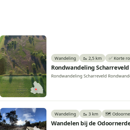
Wandeling
🥾 2,5 km
✅ Korte r
Rondwandeling Scharreveld
Rondwandeling Scharreveld Rondwandelin
Wandeling
🥾 3 km
🗺️ Odoorn
Wandelen bij de Odoornerde