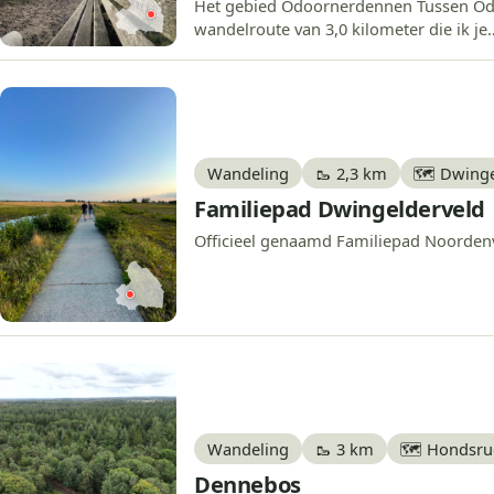
Het gebied Odoornerdennen Tussen Odo
wandelroute van 3,0 kilometer die ik je
Wandeling
🥾 2,3 km
🗺️ Dwing
Familiepad Dwingelderveld
Officieel genaamd Familiepad Noordenve
Wandeling
🥾 3 km
🗺️ Hondsr
Dennebos