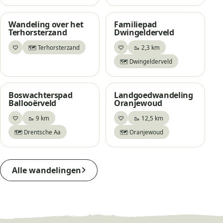
Wandeling over het
Familiepad
Terhorsterzand
Dwingelderveld
♡
♡
🗺️ Terhorsterzand
🥾 2,3 km
Bewaar
Bewaar
🗺️ Dwingelderveld
Boswachterspad
Landgoedwandeling
Ballooërveld
Oranjewoud
♡
♡
🥾 9 km
🥾 12,5 km
Bewaar
Bewaar
🗺️ Drentsche Aa
🗺️ Oranjewoud
Alle wandelingen