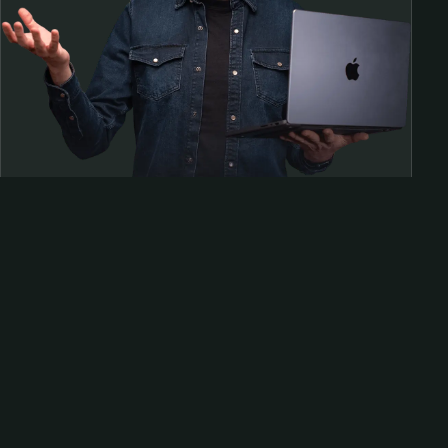
Samen op pad?
ben@beninbeeld.nl
0642458056
Contactpagina