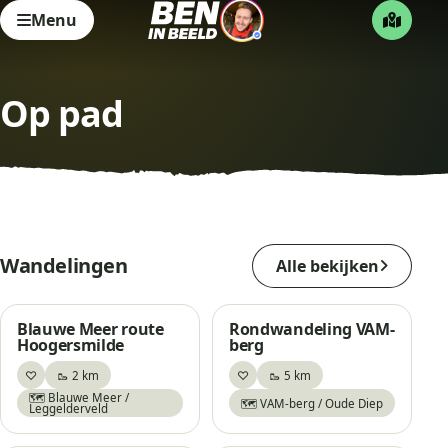
Menu
Op pad
Wandelingen
Alle bekijken
Blauwe Meer route
Rondwandeling VAM-
Hoogersmilde
berg
♡
♡
🥾 2 km
🥾 5 km
Bewaar
Bewaar
🗺️ Blauwe Meer /
🗺️ VAM-berg / Oude Diep
Leggelderveld