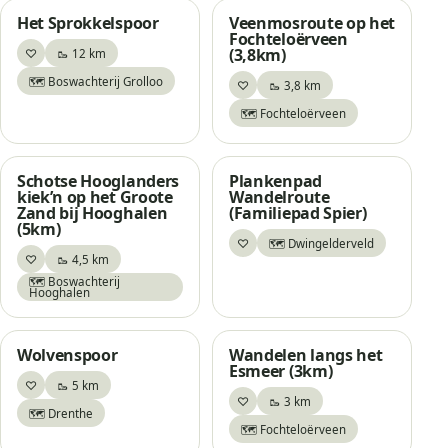
Het Sprokkelspoor
Veenmosroute op het
Fochteloërveen
(3,8km)
♡
🥾 12 km
Bewaar
🗺️ Boswachterij Grolloo
♡
🥾 3,8 km
Bewaar
🗺️ Fochteloërveen
Schotse Hooglanders
Plankenpad
kiek’n op het Groote
Wandelroute
Zand bij Hooghalen
(Familiepad Spier)
(5km)
♡
🗺️ Dwingelderveld
Bewaar
♡
🥾 4,5 km
Bewaar
🗺️ Boswachterij
Hooghalen
Wolvenspoor
Wandelen langs het
Esmeer (3km)
♡
🥾 5 km
Bewaar
♡
🥾 3 km
Bewaar
🗺️ Drenthe
🗺️ Fochteloërveen