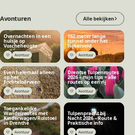
Avonturen
Alle bekijken
Overnachten in een
162 meter lange
huisje op
tunnel onder het
Voscheheugte
Hijkerveld
♡
♡
Avontuur
Avontuur
Bewaar
Bewaar
Even helemaal alleen
Drentse Tulpenroutes
op het
2026 – mijn tips + alle
Fochteloërveen
routes op een rij
♡
♡
Avontuur
Avontuur
Bewaar
Bewaar
Toegankelijke
Wandelroutes met
Tulpenpracht bij
Kinderwagen/Rolstoel
Nacht 2026 – Route &
in Drenthe
Praktische info
♡
♡
Avontuur
Avontuur
Bewaar
Bewaar