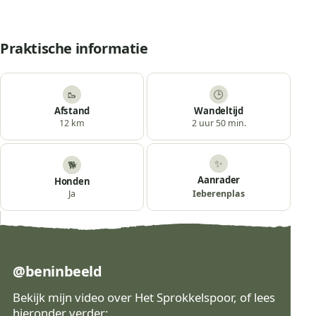
Praktische informatie
🥾
🕒
Afstand
Wandeltijd
12 km
2 uur 50 min.
✨
🐕
Aanrader
Honden
Ieberenplas
Ja
@beninbeeld
Bekijk mijn video over Het Sprokkelspoor, of lees
hieronder verder: