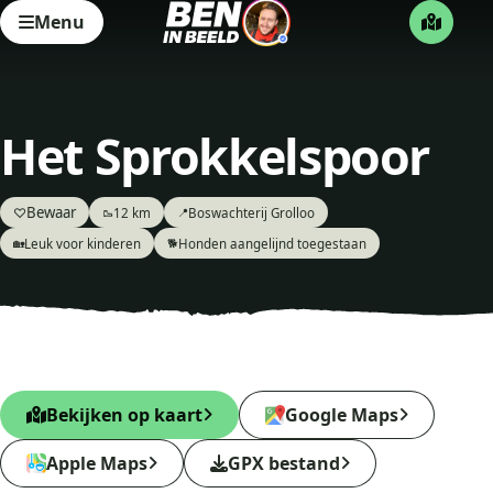
Menu
Het Sprokkelspoor
Bewaar
♡
12 km
Boswachterij Grolloo
🥾
📍
Leuk voor kinderen
Honden aangelijnd toegestaan
🏡
🐕
Bekijken op kaart
Google Maps
Apple Maps
GPX bestand