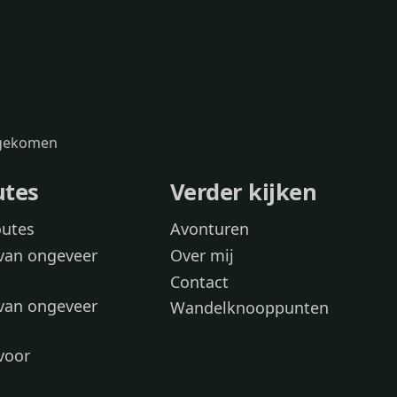
s gekomen
utes
Verder kijken
outes
Avonturen
van ongeveer
Over mij
Contact
van ongeveer
Wandelknooppunten
voor