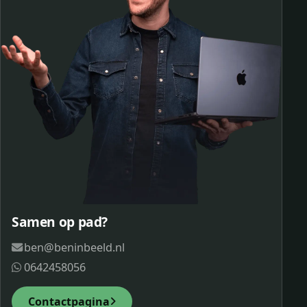
Samen op pad?
ben@beninbeeld.nl
0642458056
Contactpagina