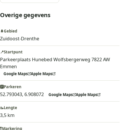
Overige gegevens
🌲
Gebied
Zuidoost-Drenthe
📍
Startpunt
Parkeerplaats Hunebed Wolfsbergerweg 7822 AW
Emmen
Google Maps
Apple Maps
🅿️
Parkeren
52.793043, 6.908072
Google Maps
Apple Maps
🥾
Lengte
3,5 km
🚏
Markering