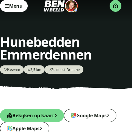
Menu
Hunebedden
Emmerdennen
Bewaar
♡
3,5 km
Zuidoost-Drenthe
🥾
📍
Bekijken op kaart
Google Maps
Apple Maps