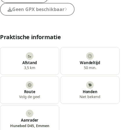
Geen GPX beschikbaar
Praktische informatie
🥾
🕒
Afstand
Wandeltijd
3,5 km
50 min.
🟡
🐕
Route
Honden
Volg de geel
Niet bekend
✨
Aanrader
Hunebed D45, Emmen