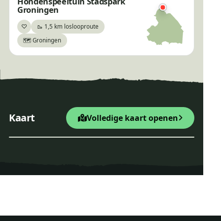
Hondenspeeltuin Stadspark
×
Groningen
♡
🥾 1,5 km loslooproute
Bewaar
🗺️ Groningen
Hunebedden Emmerdennen
+
Startpunt Wandelroute
Kaart
Volledige kaart openen
−
Leaflet
|
© OpenStreetMap
Hunebedden Emmerdenn