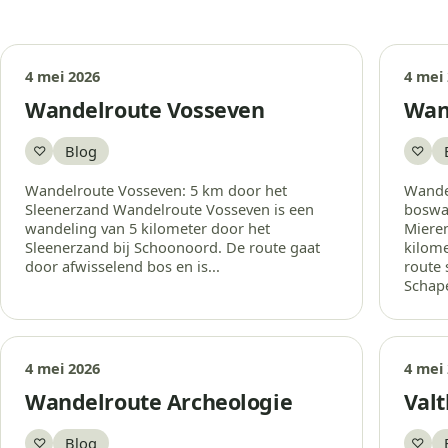
4 mei 2026
4 mei
Wandelroute Vosseven
Wan
Blog
♡
♡
Bewaar
Bew
Wandelroute Vosseven: 5 km door het
Wande
Sleenerzand Wandelroute Vosseven is een
boswa
wandeling van 5 kilometer door het
Mieren
Sleenerzand bij Schoonoord. De route gaat
kilome
door afwisselend bos en is...
route 
Schape
4 mei 2026
4 mei
Wandelroute Archeologie
Val
Blog
♡
♡