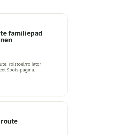
te familiepad
nen
te; rolstoel/rollator
et Spots-pagina.
sroute