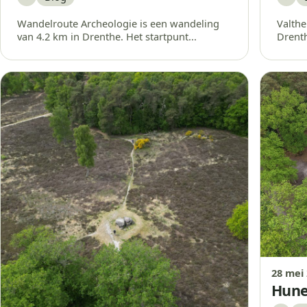
Bewaar
Bew
Wandelroute Archeologie is een wandeling
Valthe
van 4.2 km in Drenthe. Het startpunt...
Drenth
28 mei
Hun