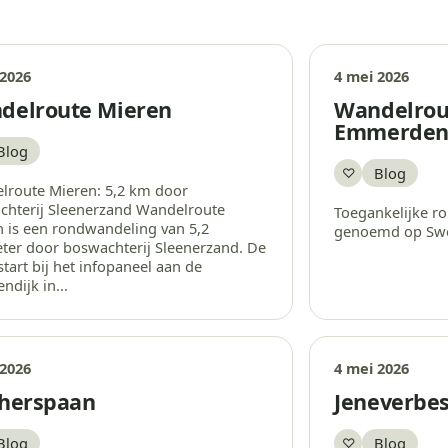
 2026
4 mei 2026
delroute Mieren
Wandelrou
Emmerden
Blog
aar
Blog
♡
Bewaar
lroute Mieren: 5,2 km door
chterij Sleenerzand Wandelroute
Toegankelijke rou
 is een rondwandeling van 5,2
genoemd op Swe
ter door boswachterij Sleenerzand. De
start bij het infopaneel aan de
ndijk in...
 2026
4 mei 2026
therspaan
Jeneverbe
Blog
Blog
♡