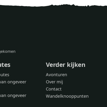
s gekomen
utes
Verder kijken
outes
Avonturen
van ongeveer
Over mij
Contact
van ongeveer
Wandelknooppunten