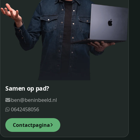
Samen op pad?
ben@beninbeeld.nl
0642458056
Contactpagina