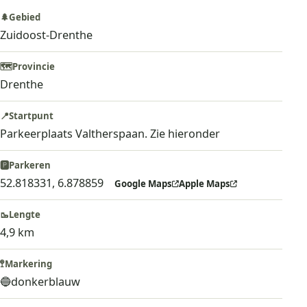
🌲
Gebied
Zuidoost-Drenthe
🗺️
Provincie
Drenthe
📍
Startpunt
Parkeerplaats Valtherspaan. Zie hieronder
🅿️
Parkeren
52.818331, 6.878859
Google Maps
Apple Maps
🥾
Lengte
4,9 km
🚏
Markering
🔵
donkerblauw