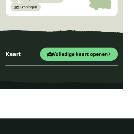
Bewaar
🗺️ Groningen
+
×
Valtherspaan
Kaart
Volledige kaart openen
Startpunt Wandelroute
−
Leaflet
|
© OpenStreetMap
Valtherspaan