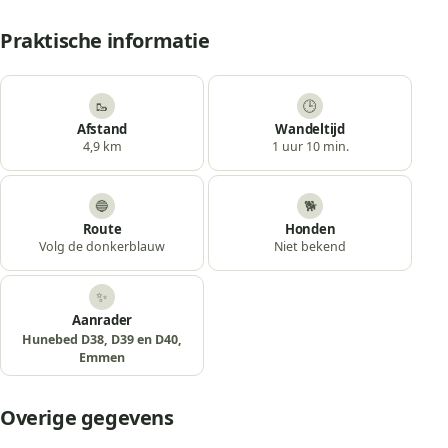
Praktische informatie
🥾
🕒
Afstand
Wandeltijd
4,9 km
1 uur 10 min.
🔵
🐕
Route
Honden
Volg de donkerblauw
Niet bekend
✨
Aanrader
Hunebed D38, D39 en D40,
Emmen
Overige gegevens