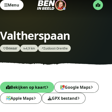
Menu
Valtherspaan
Bewaar
♡
4,9 km
Zuidoost-Drenthe
🥾
📍
Bekijken op kaart
Google Maps
Apple Maps
GPX bestand