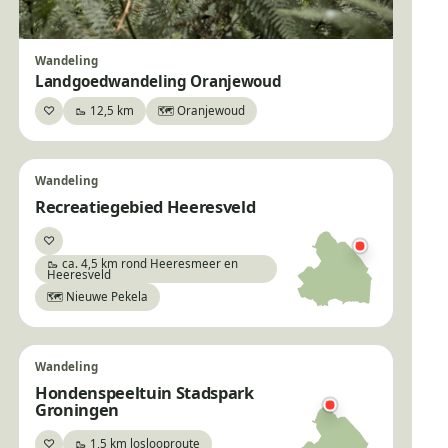
Wandeling
Landgoedwandeling Oranjewoud
♡
🥾 12,5 km
🗺️ Oranjewoud
Bewaar
Wandeling
Recreatiegebied Heeresveld
♡
Bewaar
🥾 ca. 4,5 km rond Heeresmeer en
Heeresveld
🗺️ Nieuwe Pekela
Wandeling
Hondenspeeltuin Stadspark
Groningen
♡
🥾 1,5 km loslooproute