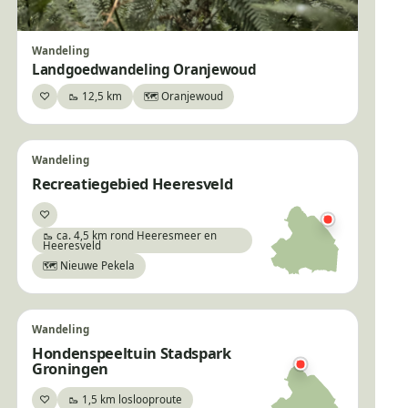
Wandeling
Landgoedwandeling Oranjewoud
♡
🥾 12,5 km
🗺️ Oranjewoud
Bewaar
Wandeling
Recreatiegebied Heeresveld
♡
Bewaar
🥾 ca. 4,5 km rond Heeresmeer en
Heeresveld
🗺️ Nieuwe Pekela
Wandeling
Hondenspeeltuin Stadspark
Groningen
♡
🥾 1,5 km loslooproute
Bewaar