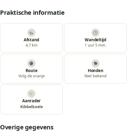
Praktische informatie
🥾
🕒
Afstand
Wandeltijd
4,7 km
1 uur 5 min.
🟠
🐕
Route
Honden
Volg de oranje
Niet bekend
✨
Aanrader
Kibbelkoele
Overige gegevens