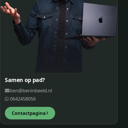
Samen op pad?
ben@beninbeeld.nl
0642458056
Contactpagina