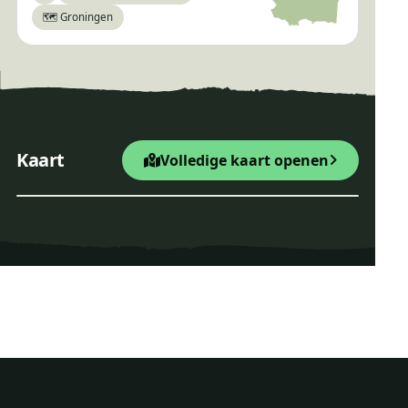
🗺️ Groningen
×
Jeneverbesroute
Startpunt Wandelroute
Jeneverbesroute
+
Kaart
Volledige kaart openen
−
Leaflet
|
© OpenStreetMap