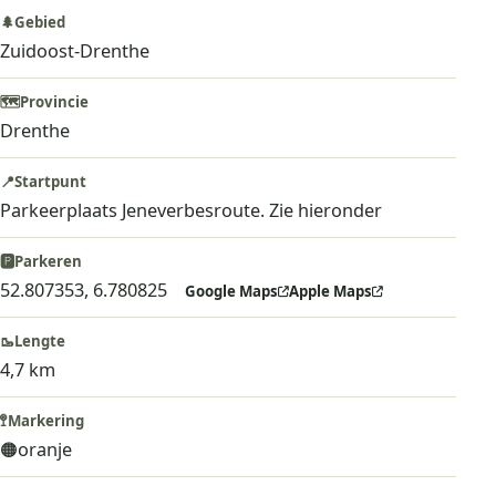
🌲
Gebied
Zuidoost-Drenthe
🗺️
Provincie
Drenthe
📍
Startpunt
Parkeerplaats Jeneverbesroute. Zie hieronder
🅿️
Parkeren
52.807353, 6.780825
Google Maps
Apple Maps
🥾
Lengte
4,7 km
🚏
Markering
🟠
oranje