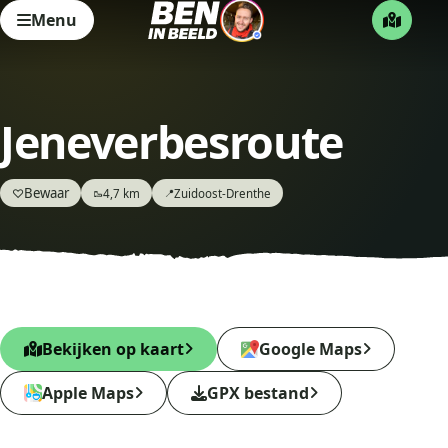
Menu
Jeneverbesroute
Bewaar
♡
4,7 km
Zuidoost-Drenthe
🥾
📍
Bekijken op kaart
Google Maps
Apple Maps
GPX bestand