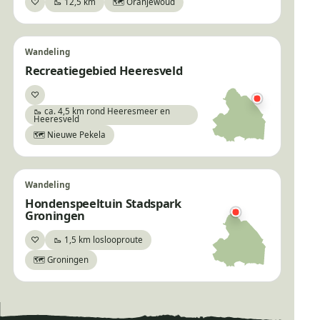
♡
🥾 12,5 km
🗺️ Oranjewoud
Bewaar
Wandeling
Recreatiegebied Heeresveld
♡
Bewaar
🥾 ca. 4,5 km rond Heeresmeer en
Heeresveld
🗺️ Nieuwe Pekela
Wandeling
Hondenspeeltuin Stadspark
Groningen
♡
🥾 1,5 km loslooproute
Bewaar
🗺️ Groningen