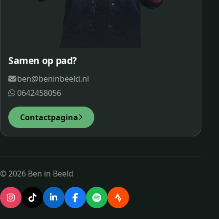
Samen op pad?
ben@beninbeeld.nl
0642458056
Contactpagina
© 2026 Ben in Beeld
Instagram
TikTok
LinkedIn
Facebook
Spotify
Strava