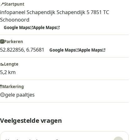
📍
Startpunt
infopaneel Schapendijk Schapendijk 5 7851 TC
Schoonoord
Google Maps
Apple Maps
🅿️
Parkeren
52.822856, 6.75681
Google Maps
Apple Maps
🥾
Lengte
5,2 km
🚏
Markering
🟡
gele paaltjes
Veelgestelde vragen