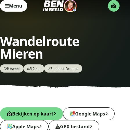
Menu
Wandelroute
Mieren
Bewaar
♡
5,2 km
Zuidoost-Drenthe
🥾
📍
Bekijken op kaart
Google Maps
Apple Maps
GPX bestand