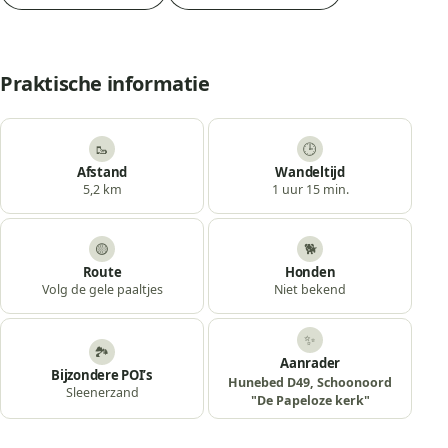
Praktische informatie
🥾
🕒
Afstand
Wandeltijd
5,2 km
1 uur 15 min.
🟡
🐕
Route
Honden
Volg de gele paaltjes
Niet bekend
✨
🏞️
Aanrader
Bijzondere POI’s
Hunebed D49, Schoonoord
Sleenerzand
"De Papeloze kerk"