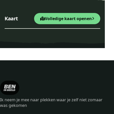
+
×
Wandelroute Mieren
Kaart
Volledige kaart openen
Startpunt Wandelroute
−
Leaflet
|
© OpenStreetMap
Wandelroute Mieren
Ik neem je mee naar plekken waar je zelf niet zomaar
was gekomen