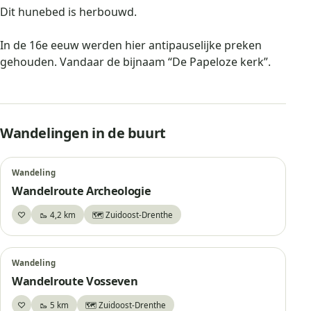
Dit hunebed is herbouwd.
In de 16e eeuw werden hier antipauselijke preken
gehouden. Vandaar de bijnaam “De Papeloze kerk”.
Wandelingen in de buurt
Wandeling
Wandelroute Archeologie
♡
🥾 4,2 km
🗺️ Zuidoost-Drenthe
Bewaar
Wandeling
Wandelroute Vosseven
♡
🥾 5 km
🗺️ Zuidoost-Drenthe
Bewaar