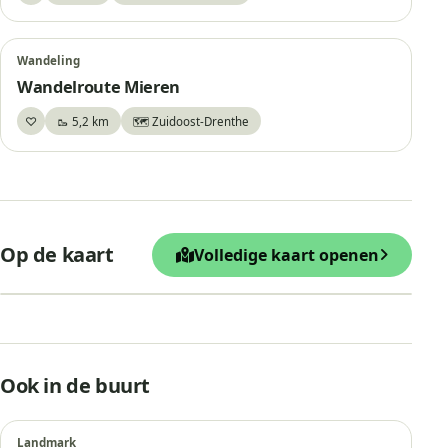
Wandeling
Wandelroute Mieren
♡
🥾 5,2 km
🗺️ Zuidoost-Drenthe
Bewaar
+
Op de kaart
Volledige kaart openen
−
Leaflet
|
© OpenStreetMap
Hunebed D49, Schoonoord “De Pap
Ook in de buurt
Landmark