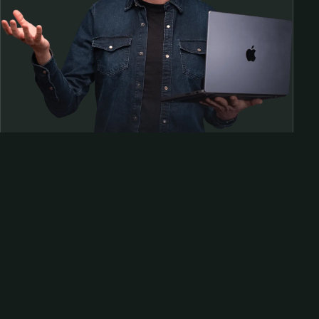
Samen op pad?
ben@beninbeeld.nl
0642458056
Contactpagina