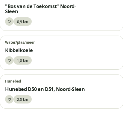
"Bos van de Toekomst" Noord-
Sleen
♡
0,9 km
Bewaar
Water/plas/meer
Kibbelkoele
♡
1,8 km
Bewaar
Hunebed
Hunebed D50 en D51, Noord-Sleen
♡
2,8 km
Bewaar