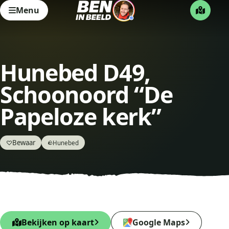
Menu
Hunebed D49,
Schoonoord “De
Papeloze kerk”
Bewaar
♡
Hunebed
🪨
Bekijken op kaart
Google Maps