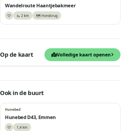
Wandelroute Haantjebakmeer
♡
🥾 2 km
🗺️ Hondsrug
Bewaar
+
Op de kaart
Volledige kaart openen
−
Leaflet
|
© OpenStreetMap
Hunebed D45, Emmen
Ook in de buurt
Hunebed
Hunebed D43, Emmen
♡
1,4 km
Bewaar