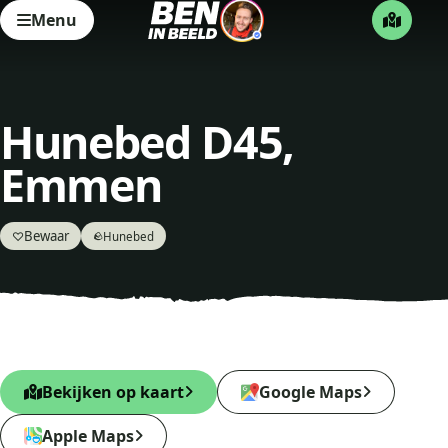
Menu
Hunebed D45,
Emmen
Bewaar
♡
Hunebed
🪨
Bekijken op kaart
Google Maps
Apple Maps