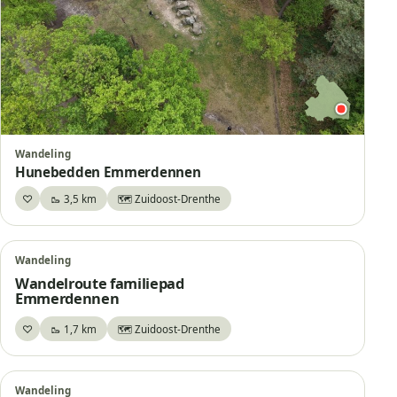
Wandeling
Hunebedden Emmerdennen
♡
🥾 3,5 km
🗺️ Zuidoost-Drenthe
Bewaar
Wandeling
Wandelroute familiepad
Emmerdennen
♡
🥾 1,7 km
🗺️ Zuidoost-Drenthe
Bewaar
Wandeling