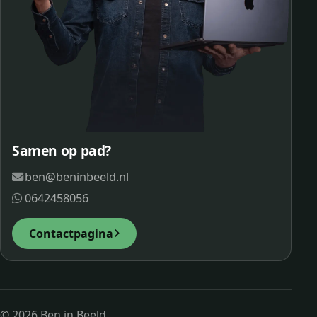
Samen op pad?
ben@beninbeeld.nl
0642458056
Contactpagina
© 2026 Ben in Beeld