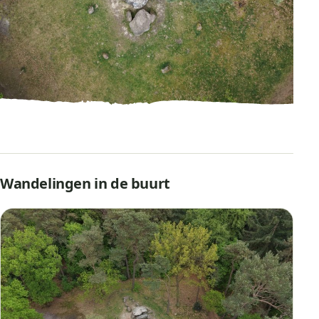
Hunebedde
Wandelingen in de buurt