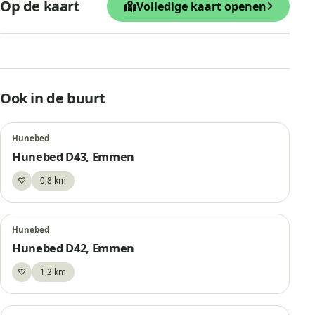
Op de kaart
Volledige kaart openen
−
Leaflet
|
© OpenStreetMap
Hunebed D41, Emmen
Ook in de buurt
Hunebed
Hunebed D43, Emmen
♡
0,8 km
Bewaar
Hunebed
Hunebed D42, Emmen
♡
1,2 km
Bewaar