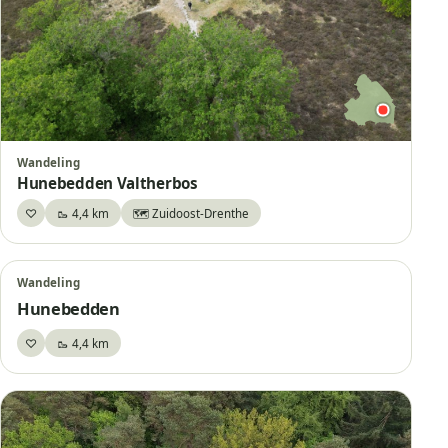
Wandeling
Hunebedden Valtherbos
♡
🥾 4,4 km
🗺️ Zuidoost-Drenthe
Bewaar
Wandeling
Hunebedden
♡
🥾 4,4 km
Bewaar