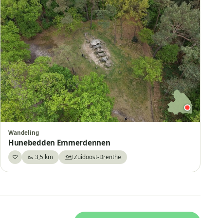
Wandeling
Hunebedden Emmerdennen
♡
🥾 3,5 km
🗺️ Zuidoost-Drenthe
Bewaar
+