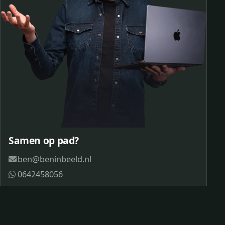
Samen op pad?
ben@beninbeeld.nl
0642458056
Contactpagina