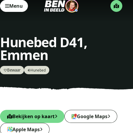
Menu
Hunebed D41,
Emmen
Bewaar
♡
Hunebed
🪨
Bekijken op kaart
Google Maps
Apple Maps