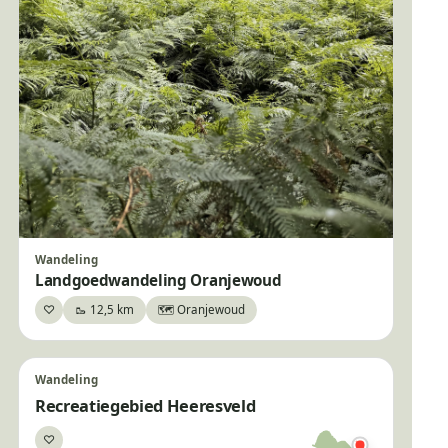
Wandeling
Landgoedwandeling Oranjewoud
♡
🥾 12,5 km
🗺️ Oranjewoud
Bewaar
Wandeling
Recreatiegebied Heeresveld
♡
Bewaar