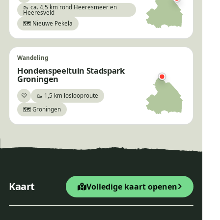
🥾 ca. 4,5 km rond Heeresmeer en
Heeresveld
🗺️ Nieuwe Pekela
Wandeling
Hondenspeeltuin Stadspark
Groningen
♡
🥾 1,5 km loslooproute
Bewaar
🗺️ Groningen
×
Bosbelevingsroute
+
Startpunt Wandelroute
Kaart
Volledige kaart openen
−
Leaflet
|
© OpenStreetMap
Bosbelevingsroute