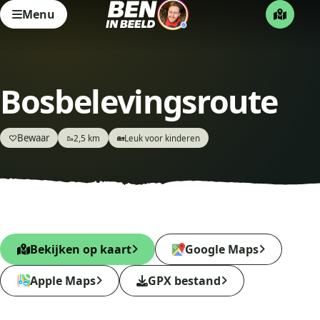
Menu
Bosbelevingsroute
Bewaar
♡
2,5 km
Leuk voor kinderen
🥾
🏡
Bekijken op kaart
Google Maps
Apple Maps
GPX bestand