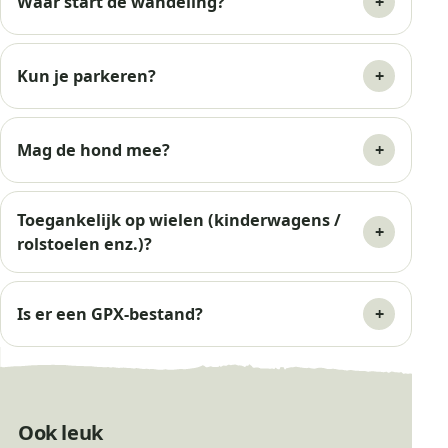
Waar start de wandeling?
Kun je parkeren?
Mag de hond mee?
Toegankelijk op wielen (kinderwagens /
Bankje
rolstoelen enz.)?
Is er een GPX-bestand?
Ook leuk