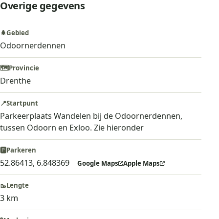
Overige gegevens
🌲
Gebied
Odoornerdennen
🗺️
Provincie
Drenthe
📍
Startpunt
Parkeerplaats Wandelen bij de Odoornerdennen,
tussen Odoorn en Exloo. Zie hieronder
🅿️
Parkeren
52.86413, 6.848369
Google Maps
Apple Maps
🥾
Lengte
3 km