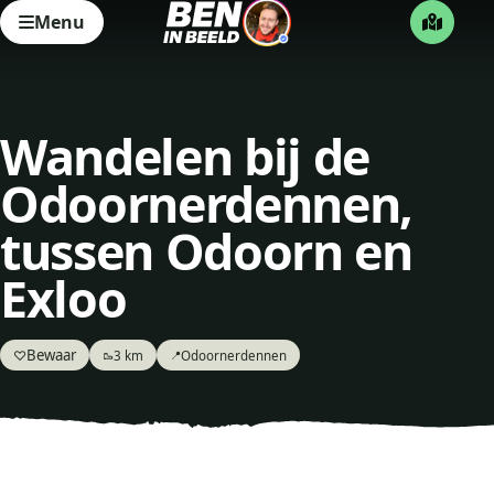
Menu
Wandelen bij de
Odoornerdennen,
tussen Odoorn en
Exloo
Bewaar
♡
3 km
Odoornerdennen
🥾
📍