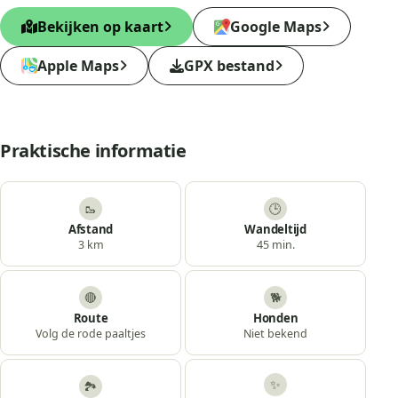
Bekijken op kaart
Google Maps
Apple Maps
GPX bestand
Praktische informatie
🥾
🕒
Afstand
Wandeltijd
3 km
45 min.
🔴
🐕
Route
Honden
Volg de rode paaltjes
Niet bekend
✨
🏞️