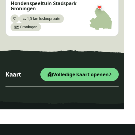
Hondenspeeltuin Stadspark
Groningen
♡
🥾 1,5 km loslooproute
×
Bewaar
🗺️ Groningen
+
Kaart
Volledige kaart openen
Wandelen bij de
−
Odoornerdennen, tussen
Leaflet
|
© OpenStreetMap
Odoorn en Exloo
Startpunt Wandelroute
Wandelen bij de Odoorn