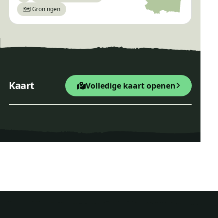
🗺️ Groningen
×
Telescoopwandeling
+
Startpunt Wandelroute
Kaart
Volledige kaart openen
−
Leaflet
|
© OpenStreetMap
Telescoopwandeling