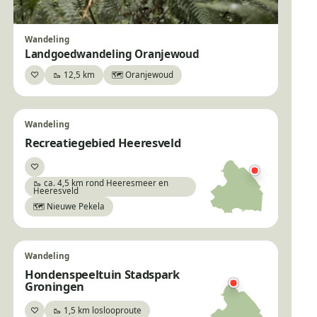
Wandeling
Landgoedwandeling Oranjewoud
♡
🥾 12,5 km
🗺️ Oranjewoud
Bewaar
Wandeling
Recreatiegebied Heeresveld
♡
Bewaar
🥾 ca. 4,5 km rond Heeresmeer en
Heeresveld
🗺️ Nieuwe Pekela
Wandeling
Hondenspeeltuin Stadspark
Groningen
♡
🥾 1,5 km loslooproute
Bewaar