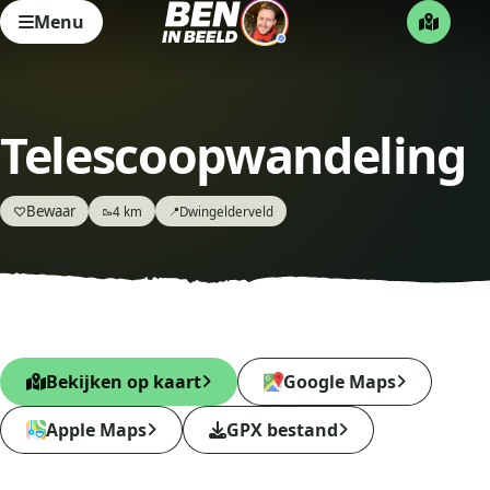
Menu
Telescoopwandeling
Bewaar
♡
4 km
Dwingelderveld
🥾
📍
Bekijken op kaart
Google Maps
Apple Maps
GPX bestand