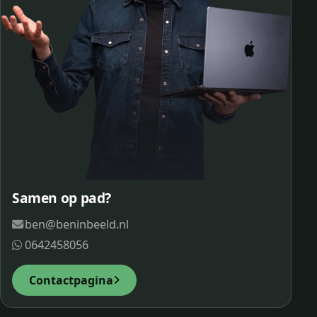
Samen op pad?
ben@beninbeeld.nl
0642458056
Contactpagina