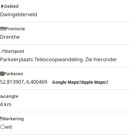
🌲
Gebied
Dwingelderveld
🗺️
Provincie
Drenthe
📍
Startpunt
Parkeerplaats Telescoopwandeling. Zie hieronder
🅿️
Parkeren
52.813907, 6.400469
Google Maps
Apple Maps
🥾
Lengte
4 km
🚏
Markering
⚪
wit