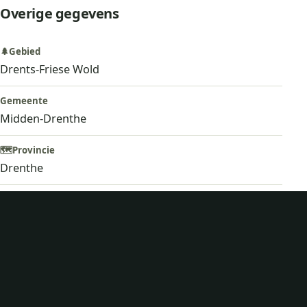
Overige gegevens
🌲
Gebied
Drents-Friese Wold
Gemeente
Midden-Drenthe
🗺️
Provincie
Drenthe
📍
Startpunt
Parkeerplaats Wandelroute Belevingspad. Zie
hieronder
🅿️
Parkeren
Bosweg, Bosweg 27, 9423 TA Hoogersmilde
Google Maps
Apple Maps