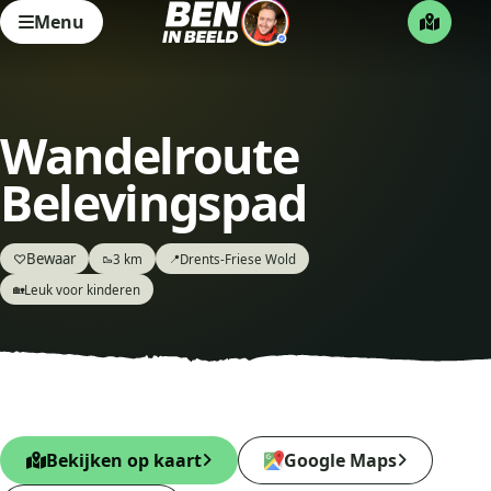
Menu
Wandelroute
Belevingspad
Bewaar
♡
3 km
Drents-Friese Wold
🥾
📍
Leuk voor kinderen
🏡
Bekijken op kaart
Google Maps