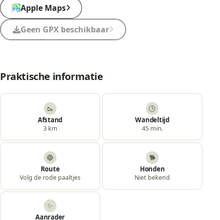
Apple Maps
Geen GPX beschikbaar
Praktische informatie
🥾
🕒
Afstand
Wandeltijd
3 km
45 min.
🔴
🐕
Route
Honden
Volg de rode paaltjes
Niet bekend
✨
Aanrader