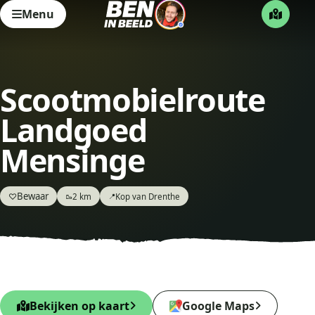
Menu
Scootmobielroute
Landgoed
Mensinge
Bewaar
♡
2 km
Kop van Drenthe
🥾
📍
Bekijken op kaart
Google Maps