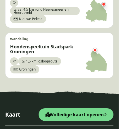
♡
Bewaar
🥾 ca. 4,5 km rond Heeresmeer en
Heeresveld
🗺️ Nieuwe Pekela
Wandeling
Hondenspeeltuin Stadspark
Groningen
♡
🥾 1,5 km loslooproute
Bewaar
🗺️ Groningen
×
Scootmobielroute Landgoed
Mensinge
+
Startpunt Wandelroute
Kaart
Volledige kaart openen
−
Leaflet
|
© OpenStreetMap