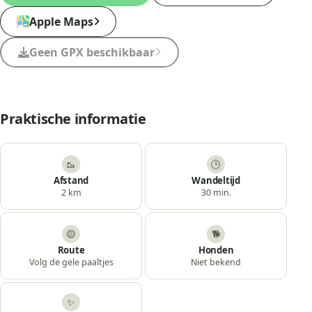
Apple Maps
Geen GPX beschikbaar
Praktische informatie
🥾
🕒
Afstand
Wandeltijd
2 km
30 min.
🟡
🐕
Route
Honden
Volg de gele paaltjes
Niet bekend
✨