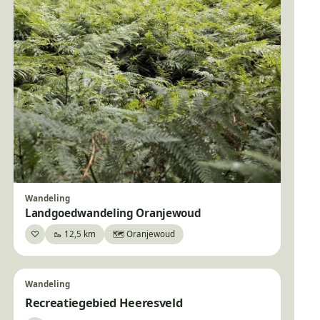
Wandeling
Landgoedwandeling Oranjewoud
♡
🥾 12,5 km
🗺️ Oranjewoud
Bewaar
Wandeling
Recreatiegebied Heeresveld