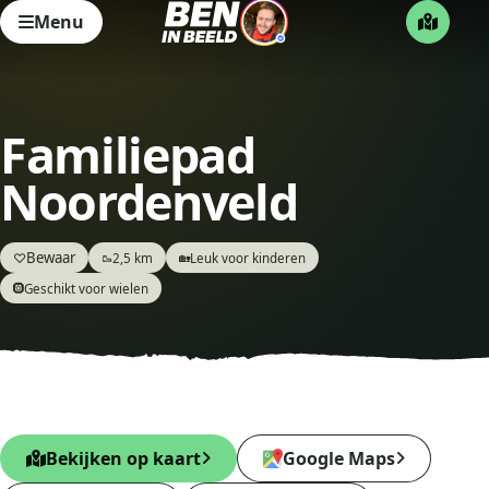
Menu
Familiepad
Noordenveld
Bewaar
♡
2,5 km
Leuk voor kinderen
🥾
🏡
Geschikt voor wielen
🛞
Bekijken op kaart
Google Maps