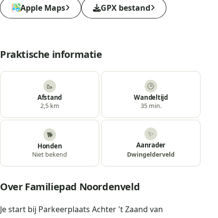
Apple Maps
GPX bestand
Praktische informatie
🥾
🕒
Afstand
Wandeltijd
2,5 km
35 min.
✨
🐕
Aanrader
Honden
Dwingelderveld
Niet bekend
Over Familiepad Noordenveld
Je start bij Parkeerplaats Achter 't Zaand van