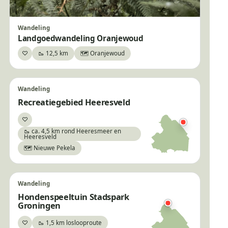
Wandeling
Landgoedwandeling Oranjewoud
♡
🥾 12,5 km
🗺️ Oranjewoud
Bewaar
Wandeling
Recreatiegebied Heeresveld
♡
Bewaar
🥾 ca. 4,5 km rond Heeresmeer en
Heeresveld
🗺️ Nieuwe Pekela
Wandeling
Hondenspeeltuin Stadspark
Groningen
♡
🥾 1,5 km loslooproute
Bewaar