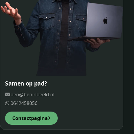
Samen op pad?
ben@beninbeeld.nl
0642458056
Contactpagina