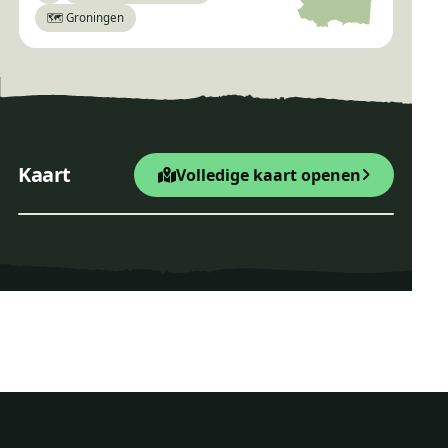
🗺️ Groningen
×
Familiepad Noordenveld
+
Startpunt Wandelroute
Kaart
Volledige kaart openen
−
Leaflet
|
© OpenStreetMap
Familiepad Noordenveld