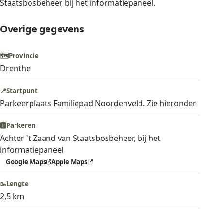
Staatsbosbeheer, bij het informatiepaneel.
Overige gegevens
🗺️
Provincie
Drenthe
📍
Startpunt
Parkeerplaats Familiepad Noordenveld. Zie hieronder
🅿️
Parkeren
Achter 't Zaand van Staatsbosbeheer, bij het
informatiepaneel
Google Maps
Apple Maps
🥾
Lengte
2,5 km