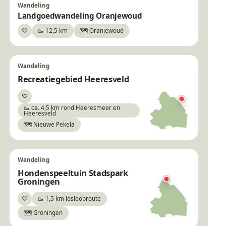
Wandeling
Landgoedwandeling Oranjewoud
♡
🥾 12,5 km
🗺️ Oranjewoud
Bewaar
Wandeling
Recreatiegebied Heeresveld
♡
Bewaar
×
🥾 ca. 4,5 km rond Heeresmeer en
Heeresveld
🗺️ Nieuwe Pekela
Wandeling
Hondenspeeltuin Stadspark
Groningen
♡
🥾 1,5 km loslooproute
Bewaar
🗺️ Groningen