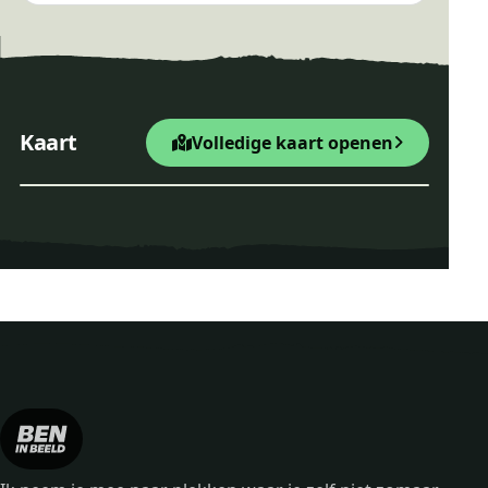
Wandelroute Bosbergpad
+
Startpunt Wandelroute
Kaart
Volledige kaart openen
−
Leaflet
|
© OpenStreetMap
Wandelroute Bosbergpad
Bankje dichtbij Wandelroute Bosbergpad (2km)
Bankje dichtbij Wandelroute Bosbergpad (2k
Bankje dichtbij Wandelroute Bosb