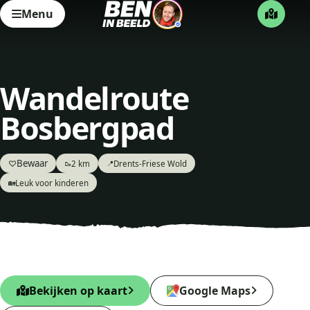
Menu
Wandelroute
Bosbergpad
Bewaar
♡
2 km
Drents-Friese Wold
🥾
📍
Leuk voor kinderen
🏡
Bekijken op kaart
Google Maps