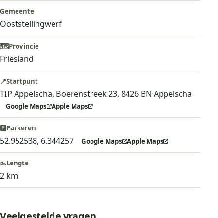
Gemeente
Ooststellingwerf
🗺️
Provincie
Friesland
📍
Startpunt
TIP Appelscha, Boerenstreek 23, 8426 BN Appelscha
Google Maps
Apple Maps
🅿️
Parkeren
52.952538, 6.344257
Google Maps
Apple Maps
🥾
Lengte
2 km
Veelgestelde vragen