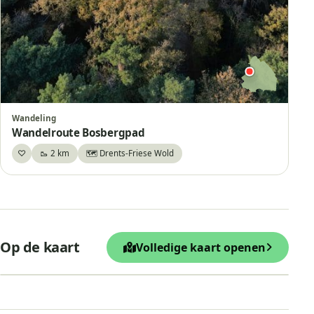
Wandeling
Wandelroute Bosbergpad
♡
🥾 2 km
🗺️ Drents-Friese Wold
Bewaar
+
Op de kaart
Volledige kaart openen
−
Leaflet
|
© OpenStreetMap
Bosbergtoren Appelscha