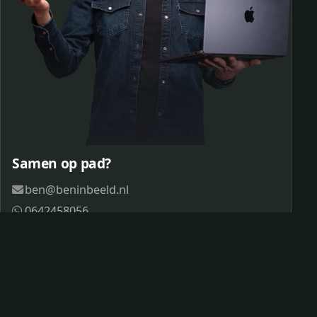
Samen op pad?
ben@beninbeeld.nl
0642458056
Contactpagina