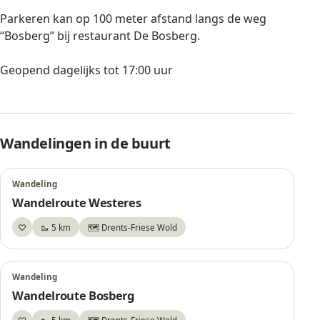
Parkeren kan op 100 meter afstand langs de weg
“Bosberg” bij restaurant De Bosberg.
Geopend dagelijks tot 17:00 uur
Wandelingen in de buurt
Wandeling
Wandelroute Westeres
♡
🥾 5 km
🗺️ Drents-Friese Wold
Wandelroute Westeres
Wandelroute Bosberg
Bewaar
Wandeling
Wandelroute Bosberg
♡