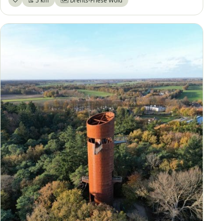
🥾 5 km
🗺️ Drents-Friese Wold
Bewaar