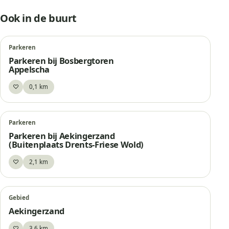
Ook in de buurt
Parkeren
Parkeren bij Bosbergtoren
Appelscha
♡
0,1 km
Bewaar
Parkeren
Parkeren bij Aekingerzand
(Buitenplaats Drents-Friese Wold)
♡
2,1 km
Bewaar
Gebied
Aekingerzand
♡
3,6 km