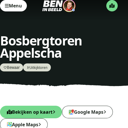
Menu
Bosbergtoren
Appelscha
Bewaar
♡
Uitkijktoren
🔭
Bekijken op kaart
Google Maps
Apple Maps