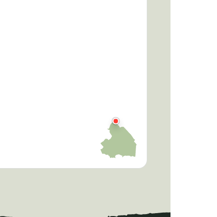
e
Bankje