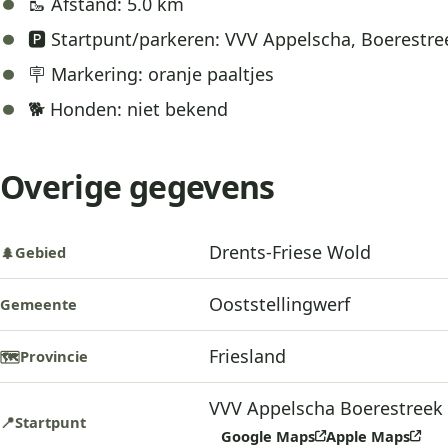
🥾 Afstand: 5.0 km
🅿️ Startpunt/parkeren: VVV Appelscha, Boerestr
🪧 Markering: oranje paaltjes
🐕 Honden: niet bekend
Overige gegevens
Drents-Friese Wold
Gebied
🌲
Ooststellingwerf
Gemeente
Friesland
Provincie
🗺️
VVV Appelscha Boerestreek
Startpunt
📍
Google Maps
Apple Maps