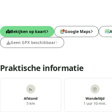
Bekijken op kaart
Google Maps
A
Geen GPX beschikbaar
Praktische informatie
🥾
🕒
Afstand
Wandeltijd
5 km
1 uur 10 min.