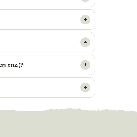
en enz.)?