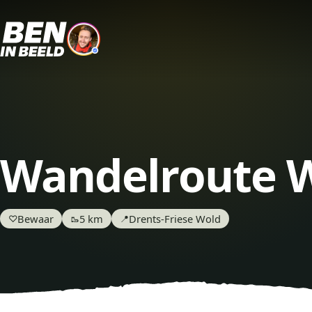
Wandelroute 
Bewaar
5 km
Drents-Friese Wold
♡
🥾
📍