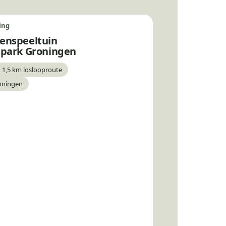
ing
enspeeltuin
spark Groningen
 1,5 km loslooproute
ar
oningen