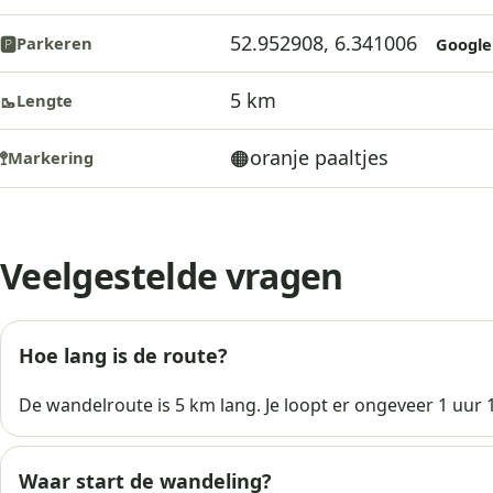
52.952908, 6.341006
Parkeren
🅿️
Google
5 km
Lengte
🥾
oranje paaltjes
🟠
Markering
🚏
Veelgestelde vragen
Hoe lang is de route?
De wandelroute is 5 km lang. Je loopt er ongeveer 1 uur 
Waar start de wandeling?