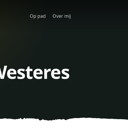
Op pad
Over mij
Westeres