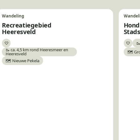
Wandeling
Wandel
Recreatiegebied
Hond
Heeresveld
Stad
♡
♡
🥾
Bewaar
Bewa
🥾 ca. 4,5 km rond Heeresmeer en
🗺️ Gr
Heeresveld
🗺️ Nieuwe Pekela