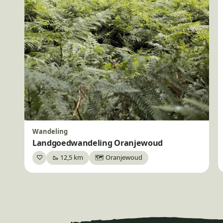
Wandeling
Landgoedwandeling Oranjewoud
♡
🥾 12,5 km
🗺️ Oranjewoud
Bewaar