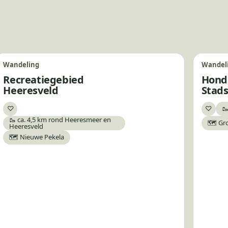
Wandeling
Wandel
Recreatiegebied
Hond
Heeresveld
Stad
♡
♡
🥾
Bewaar
Bewa
🥾 ca. 4,5 km rond Heeresmeer en
🗺️ Gr
Heeresveld
🗺️ Nieuwe Pekela