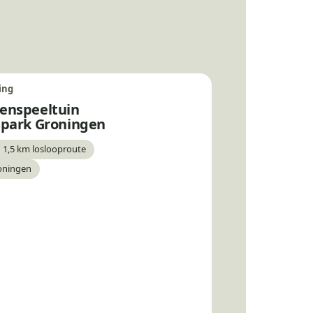
ing
enspeeltuin
spark Groningen
 1,5 km loslooproute
ar
oningen