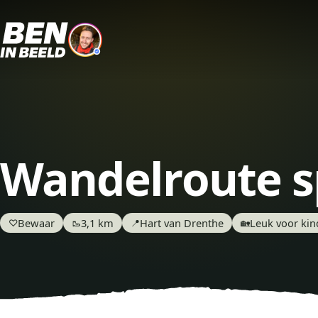
Wandelroute s
Bewaar
3,1 km
Hart van Drenthe
Leuk voor ki
♡
🥾
📍
🏡