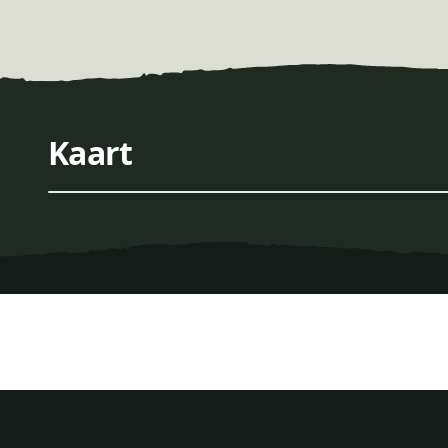
+
Kaart
−