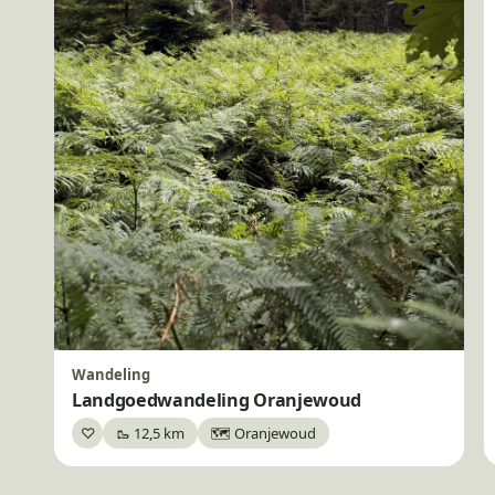
Wandeling
Landgoedwandeling Oranjewoud
♡
🥾 12,5 km
🗺️ Oranjewoud
Bewaar