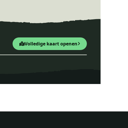
Volledige kaart openen
Leaflet
|
© OpenStreetMap
te Zand