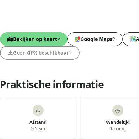
Bekijken op kaart
Google Maps
A
Geen GPX beschikbaar
Praktische informatie
🥾
🕒
Afstand
Wandeltijd
3,1 km
45 min.