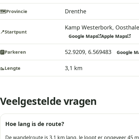
Drenthe
Provincie
🗺️
Kamp Westerbork, Oosthale
Startpunt
📍
Google Maps
Apple Maps
52.9209, 6.569483
Parkeren
🅿️
Google M
3,1 km
Lengte
🥾
Veelgestelde vragen
Hoe lang is de route?
De wandelroute is 3,1 km lang. Je loopt er ongeveer 45 m