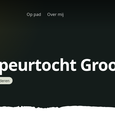
Op pad
Over mij
peurtocht Gro
nderen