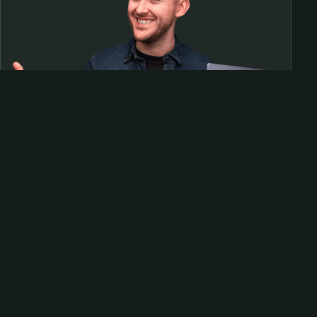
Samen op pad?
ben@beninbeeld.nl
0642458056