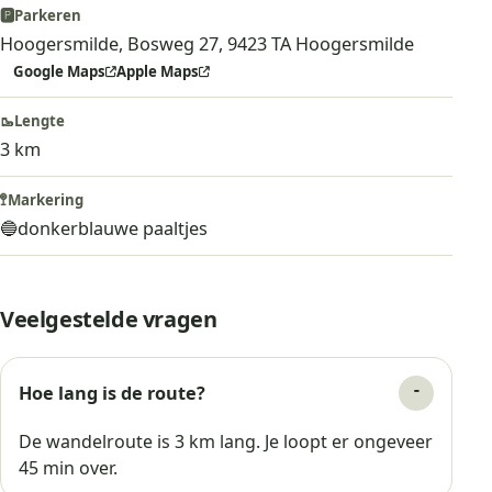
🅿️
Parkeren
Hoogersmilde, Bosweg 27, 9423 TA Hoogersmilde
Google Maps
Apple Maps
🥾
Lengte
3 km
🚏
Markering
🔵
donkerblauwe paaltjes
Veelgestelde vragen
Hoe lang is de route?
De wandelroute is 3 km lang. Je loopt er ongeveer
45 min over.