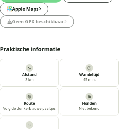
Apple Maps
Geen GPX beschikbaar
Praktische informatie
🥾
🕒
Afstand
Wandeltijd
3 km
45 min.
🔵
🐕
Route
Honden
Volg de donkerblauwe paaltjes
Niet bekend
✨