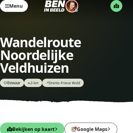
Menu
Wandelroute
Noordelijke
Veldhuizen
Bewaar
♡
3 km
Drents-Friese Wold
🥾
📍
Bekijken op kaart
Google Maps