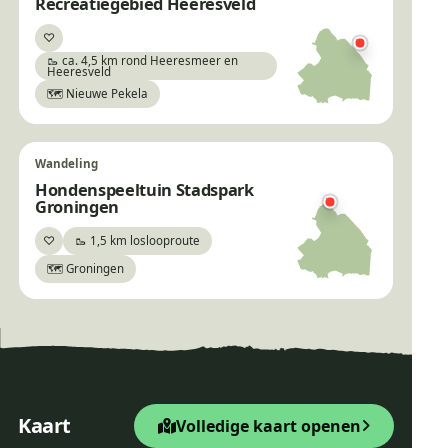
Recreatiegebied Heeresveld
♡
Bewaar
🥾 ca. 4,5 km rond Heeresmeer en
Heeresveld
🗺️ Nieuwe Pekela
Wandeling
Hondenspeeltuin Stadspark
Groningen
♡
🥾 1,5 km loslooproute
Bewaar
🗺️ Groningen
×
Wandelroute Noordelijke
Veldhuizen
+
Startpunt Wandelroute
Kaart
Volledige kaart openen
−