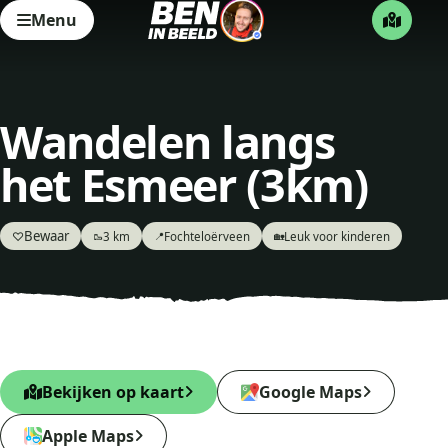
Menu
Wandelen langs
het Esmeer (3km)
Bewaar
♡
3 km
Fochteloërveen
Leuk voor kinderen
🥾
📍
🏡
Bekijken op kaart
Google Maps
Apple Maps