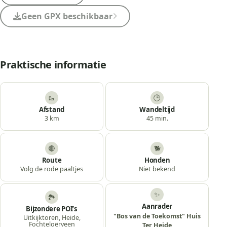
Geen GPX beschikbaar
Praktische informatie
🥾
🕒
Afstand
Wandeltijd
3 km
45 min.
🔴
🐕
Route
Honden
Volg de rode paaltjes
Niet bekend
✨
🏞️
Aanrader
Bijzondere POI’s
"Bos van de Toekomst" Huis
Uitkijktoren, Heide,
Fochteloërveen
Ter Heide