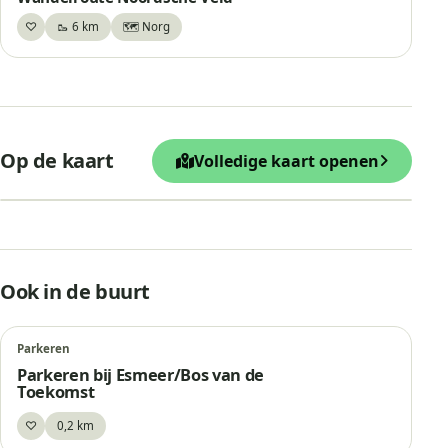
♡
🥾 6 km
🗺️ Norg
Bewaar
+
Op de kaart
Volledige kaart openen
−
Leaflet
|
© OpenStreetMap
“Bos van de Toekomst” Huis Ter H
Ook in de buurt
Parkeren
Parkeren bij Esmeer/Bos van de
Toekomst
♡
0,2 km
Bewaar