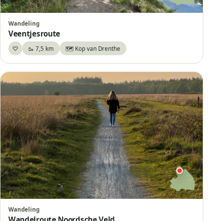
Wandeling
Veentjesroute
♡
🥾 7,5 km
🗺️ Kop van Drenthe
Bewaar
Wandeling
Wandelroute Noordsche Veld