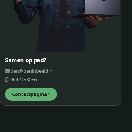
Samen op pad?
ben@beninbeeld.nl
0642458056
Contactpagina
© 2026 Ben in Beeld