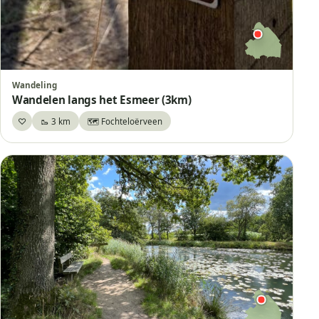
Wand
Wandeling
Wandelen langs het Esmeer (3km)
♡
🥾 3 km
🗺️ Fochteloërveen
Bewaar