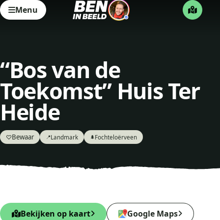
Menu
“Bos van de
Toekomst” Huis Ter
Heide
Bewaar
♡
Landmark
Fochteloërveen
📍
🌲
Bekijken op kaart
Google Maps