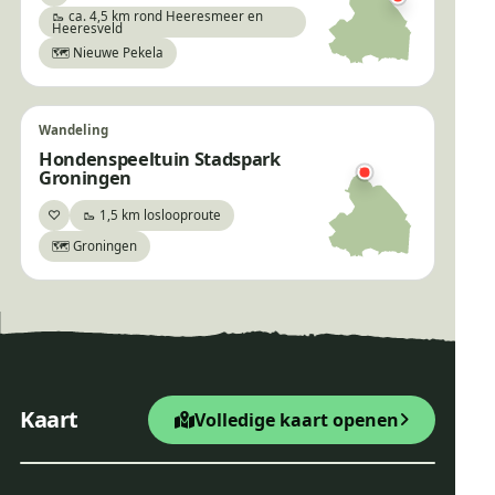
🥾 ca. 4,5 km rond Heeresmeer en
Heeresveld
🗺️ Nieuwe Pekela
Wandeling
Hondenspeeltuin Stadspark
Groningen
♡
🥾 1,5 km loslooproute
Bewaar
🗺️ Groningen
×
Hooilandenroute
+
Startpunt Wandelroute
Kaart
Volledige kaart openen
−
Leaflet
|
© OpenStreetMap
Hooilandenroute