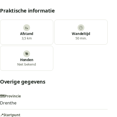
Praktische informatie
🥾
🕒
Afstand
Wandeltijd
3,5 km
50 min.
🐕
Honden
Niet bekend
Overige gegevens
🗺️
Provincie
Drenthe
📍
Startpunt