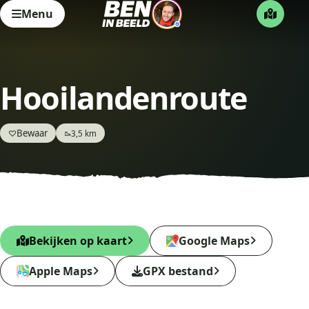
Menu
Hooilandenroute
Bewaar
♡
3,5 km
🥾
Bekijken op kaart
Google Maps
Apple Maps
GPX bestand