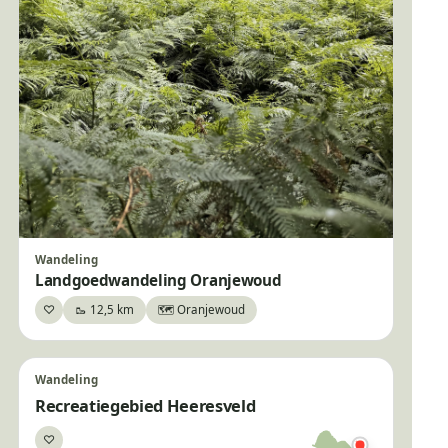
Wandeling
Landgoedwandeling Oranjewoud
♡
🥾 12,5 km
🗺️ Oranjewoud
Bewaar
Wandeling
Recreatiegebied Heeresveld
♡
Bewaar