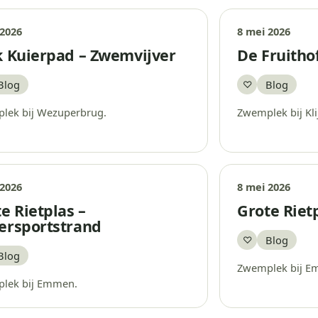
 2026
8 mei 2026
k Kuierpad – Zwemvijver
De Fruitho
Blog
Blog
♡
aar
Bewaar
lek bij Wezuperbrug.
Zwemplek bij Kli
 2026
8 mei 2026
e Rietplas –
Grote Riet
ersportstrand
Blog
♡
Bewaar
Blog
aar
Zwemplek bij E
lek bij Emmen.