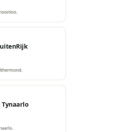
hoonloo.
uitenRijk
althermond.
 Tynaarlo
naarlo.