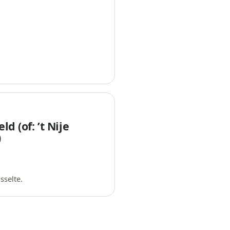
ld (of: ’t Nije
)
sselte.