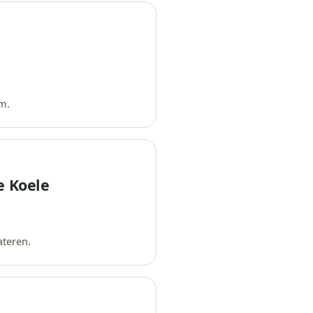
m.
e Koele
teren.