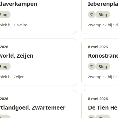
Klaverkampen
Ieberenpl
Blog
Blog
♡
aar
Bewaar
ek bij Havelte.
Zwemplek bij Sc
 2026
8 mei 2026
orld, Zeijen
Ronostran
Blog
Blog
♡
aar
Bewaar
ek bij Zeijen.
Zwemplek bij Ee
 2026
8 mei 2026
rtlandgoed, Zwartemeer
De Tien He