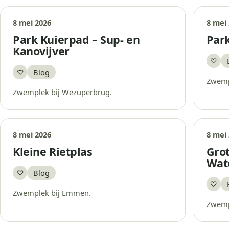
8 mei 2026
8 mei
Park Kuierpad – Sup- en
Par
Kanovijver
♡
Bew
Blog
♡
Bewaar
Zwemp
Zwemplek bij Wezuperbrug.
8 mei 2026
8 mei
Kleine Rietplas
Grot
Wat
Blog
♡
Bewaar
♡
Bew
Zwemplek bij Emmen.
Zwemp