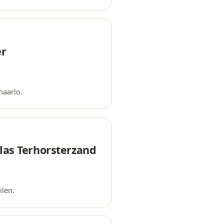
er
naarlo.
las Terhorsterzand
ilen.