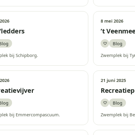
 2026
8 mei 2026
Vledders
’t Veenme
Blog
Blog
♡
aar
Bewaar
lek bij Schipborg.
Zwemplek bij Ty
 2026
21 juni 2025
eatievijver
Recreatiep
Blog
Blog
♡
aar
Bewaar
lek bij Emmercompascuum.
Zwemplek bij Be