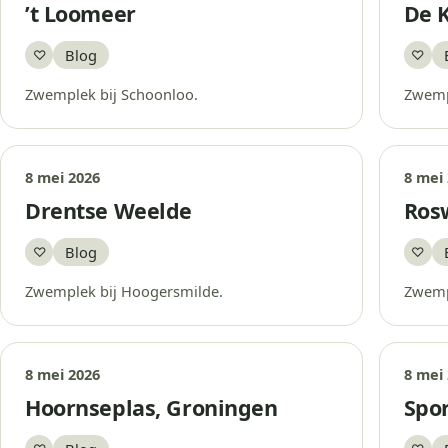
’t Loomeer
De 
Blog
♡
♡
Bewaar
Bew
Zwemplek bij Schoonloo.
Zwempl
8 mei 2026
8 mei
Drentse Weelde
Rosw
Blog
♡
♡
Bewaar
Bew
Zwemplek bij Hoogersmilde.
Zwempl
8 mei 2026
8 mei
Hoornseplas, Groningen
Spo