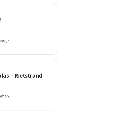
f
jndijk.
plas – Rietstrand
mmen.