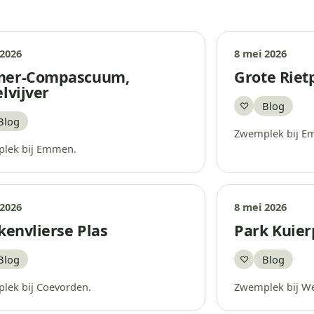
 2026
8 mei 2026
er-Compascuum,
Grote Riet
lvijver
Blog
♡
Bewaar
Blog
aar
Zwemplek bij E
lek bij Emmen.
 2026
8 mei 2026
kenvlierse Plas
Park Kuier
Blog
Blog
♡
aar
Bewaar
lek bij Coevorden.
Zwemplek bij W