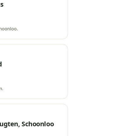
as
hoonloo.
d
n.
ugten, Schoonloo