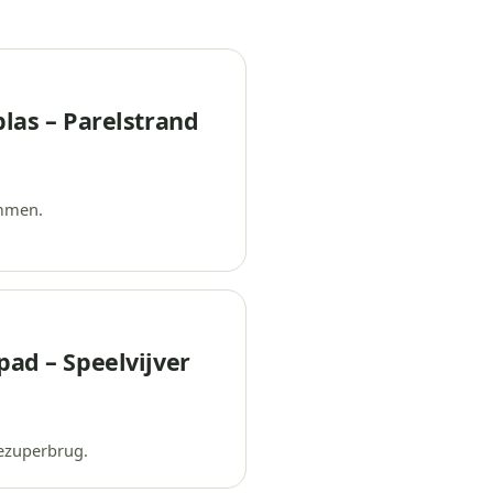
plas – Parelstrand
mmen.
pad – Speelvijver
ezuperbrug.