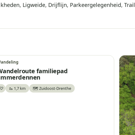
kheden, Ligweide, Drijflijn, Parkeergelegenheid, Trail
andeling
Wandelroute familiepad
Emmerdennen
♡
🥾 1,7 km
🗺️ Zuidoost-Drenthe
Bewaar