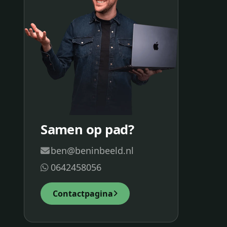
Samen op pad?
ben@beninbeeld.nl
0642458056
Contactpagina