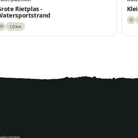
rote Rietplas -
Kle
Watersportstrand
♡
Be
♡
1,0 km
Bewaar
s gekomen