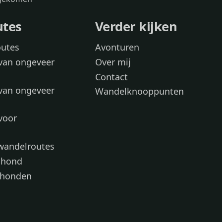
utes
Verder kijken
outes
Avonturen
van ongeveer
Over mij
Contact
van ongeveer
Wandelknooppunten
voor
 wandelroutes
 hond
 honden