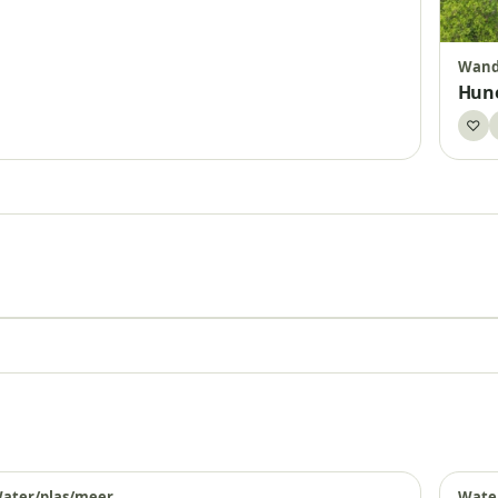
Wand
Hun
♡
Be
Grote Rietplas – Rietstrand
ater/plas/meer
Wate