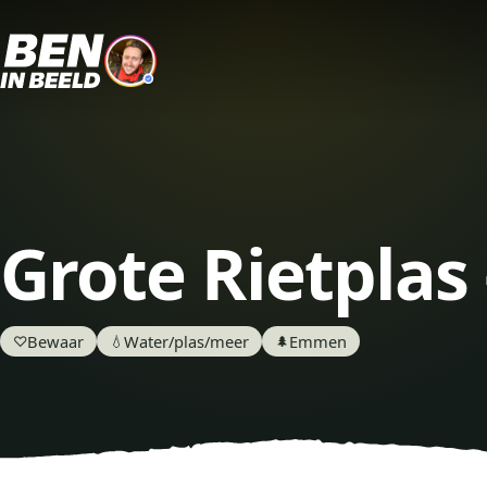
Grote Rietplas
Bewaar
Water/plas/meer
Emmen
♡
💧
🌲