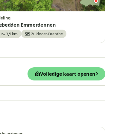
eling
ebedden Emmerdennen
🥾 3,5 km
🗺️ Zuidoost-Drenthe
waar
Volledige kaart openen
Leaflet
|
© OpenStreetMap
r/plas/meer