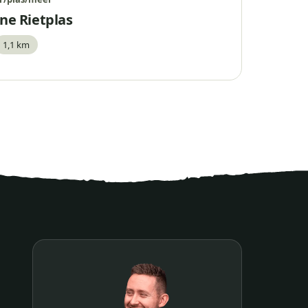
ine Rietplas
1,1 km
waar