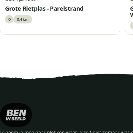
Grote Rietplas - Parelstrand
G
♡
0,4 km
Bewaar
Ik neem je mee naar plekken waar je zelf niet zomaar wa