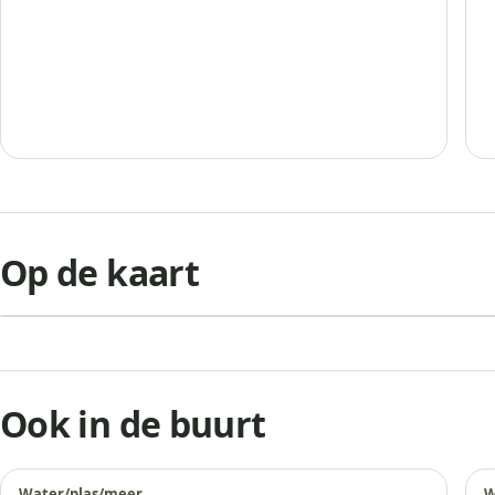
+
Op de kaart
−
Ook in de buurt
Water/plas/meer
W