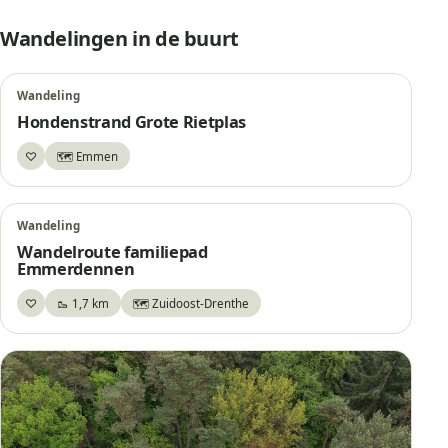
Wandelingen in de buurt
Wandeling
Hondenstrand Grote Rietplas
♡
🗺️ Emmen
Bewaar
Wandeling
Wandelroute familiepad
Emmerdennen
♡
🥾 1,7 km
🗺️ Zuidoost-Drenthe
Bewaar