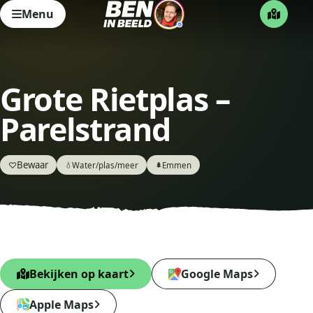
Menu
Grote Rietplas –
Parelstrand
Bewaar
♡
Water/plas/meer
Emmen
💧
🌲
Bekijken op kaart
Google Maps
Apple Maps