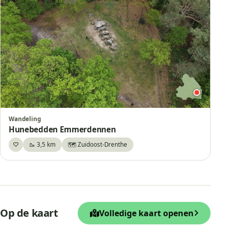
Wandeling
Hunebedden Emmerdennen
♡
🥾 3,5 km
🗺️ Zuidoost-Drenthe
Bewaar
+
Op de kaart
Volledige kaart openen
−
Leaflet
|
© OpenStreetMap