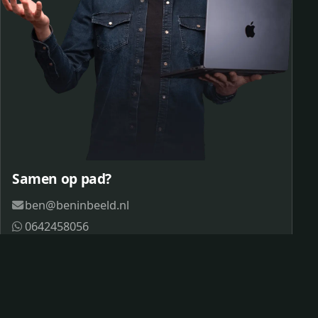
Samen op pad?
ben@beninbeeld.nl
0642458056
Contactpagina