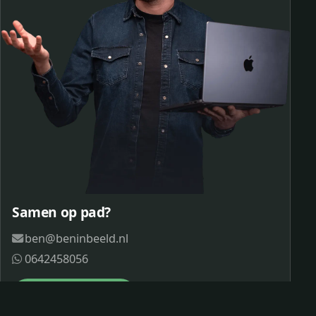
Samen op pad?
ben@beninbeeld.nl
0642458056
Contactpagina