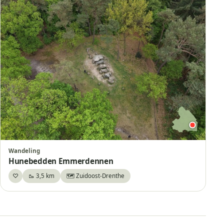
Wandeling
Hunebedden Emmerdennen
♡
🥾 3,5 km
🗺️ Zuidoost-Drenthe
Bewaar