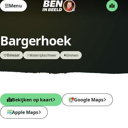
Menu
Bargerhoek
Bewaar
♡
Water/plas/meer
Emmen
💧
🌲
Bekijken op kaart
Google Maps
Apple Maps