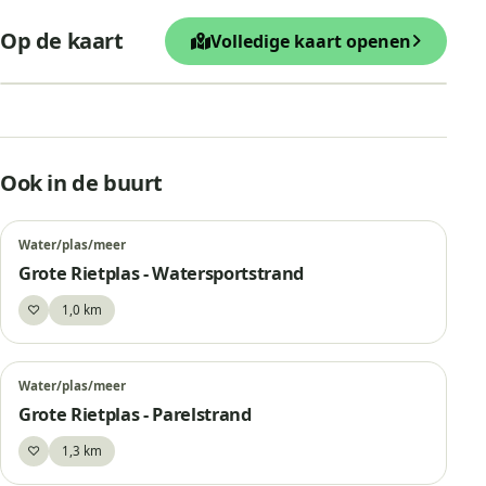
+
Op de kaart
Volledige kaart openen
−
Leaflet
|
© OpenStreetMap
Bargerhoek
Ook in de buurt
Water/plas/meer
Grote Rietplas - Watersportstrand
♡
1,0 km
Bewaar
Water/plas/meer
Grote Rietplas - Parelstrand
♡
1,3 km
Bewaar