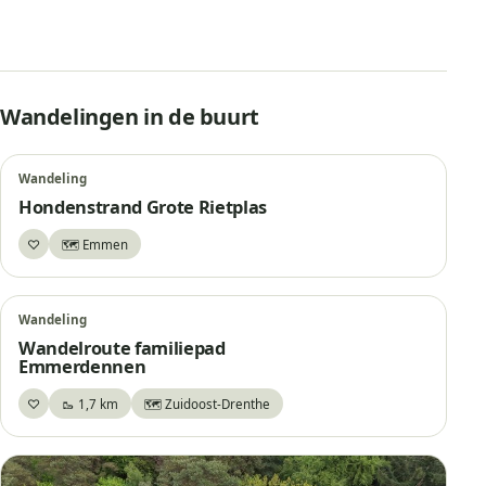
Wandelingen in de buurt
Wandeling
Hondenstrand Grote Rietplas
♡
🗺️ Emmen
Bewaar
Wandeling
Wandelroute familiepad
Emmerdennen
♡
🥾 1,7 km
🗺️ Zuidoost-Drenthe
Bewaar