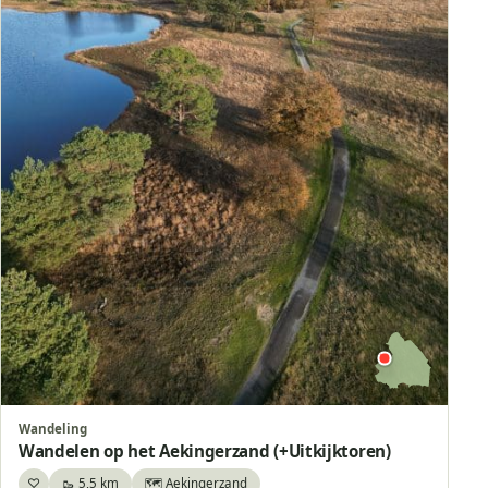
Wandeling
Wandelen op het Aekingerzand (+Uitkijktoren)
♡
🥾 5,5 km
🗺️ Aekingerzand