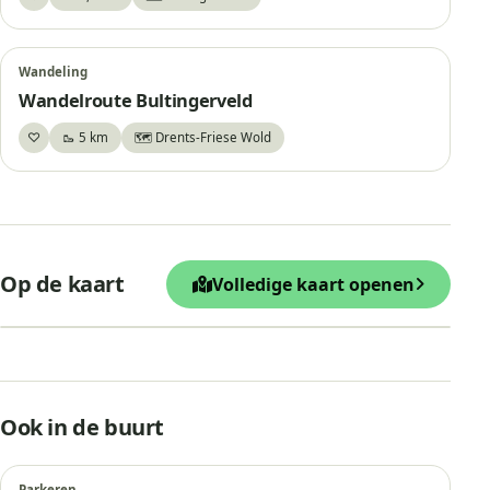
Bewaar
Wandeling
Wandelroute Bultingerveld
♡
🥾 5 km
🗺️ Drents-Friese Wold
Bewaar
+
Op de kaart
Volledige kaart openen
−
Leaflet
|
© OpenStreetMap
De Waterse Koele
Ook in de buurt
Parkeren