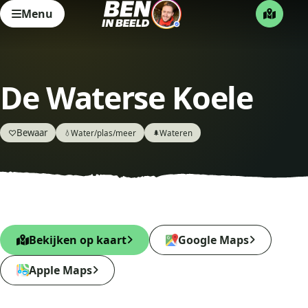
Menu
De Waterse Koele
Bewaar
♡
Water/plas/meer
Wateren
💧
🌲
Bekijken op kaart
Google Maps
Apple Maps