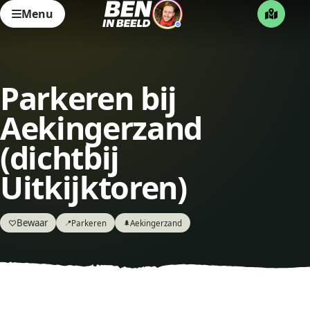
Menu
Parkeren bij
Aekingerzand
(dichtbij
Uitkijktoren)
Bewaar
♡
Parkeren
Aekingerzand
📍
🌲