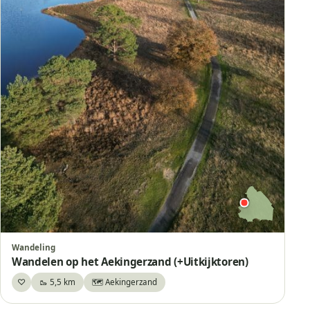
Wandeling
Wandelen op het Aekingerzand (+Uitkijktoren)
♡
🥾 5,5 km
🗺️ Aekingerzand
Bewaar