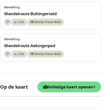
Wandeling
Wandelroute Bultingerveld
♡
🥾 5 km
🗺️ Drents-Friese Wold
Bewaar
Wandeling
Wandelroute Aekingerpad
♡
🥾 2 km
🗺️ Drents-Friese Wold
Bewaar
+
Op de kaart
Volledige kaart openen
−
Leaflet
|
© OpenStreetMap
Parkeren bij Aekingerzand (dichtbij Ui