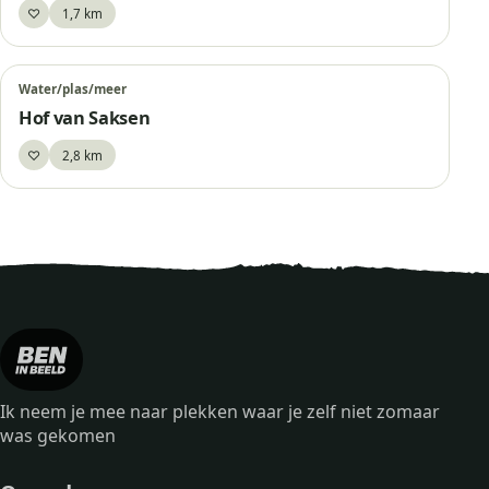
♡
1,7 km
Bewaar
Water/plas/meer
Hof van Saksen
♡
2,8 km
Bewaar
Ik neem je mee naar plekken waar je zelf niet zomaar
was gekomen