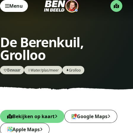
Menu
De Berenkuil,
Grolloo
Bewaar
♡
Water/plas/meer
Grolloo
💧
🌲
Bekijken op kaart
Google Maps
Apple Maps