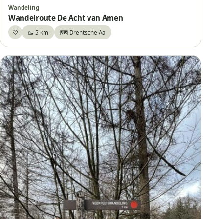
Wandeling
Wandelroute De Acht van Amen
♡
🥾 5 km
🗺️ Drentsche Aa
Bewaar