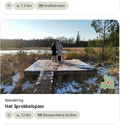
♡
🥾 7,3 km
🗺️ Grolloërveen
Bewaar
Wandeling
Het Sprokkelspoor
♡
🥾 12 km
🗺️ Boswachterij Grolloo
Bewaar