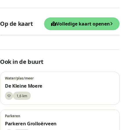
+
Op de kaart
Volledige kaart openen
−
Leaflet
|
© OpenStreetMap
De Berenkuil, Grolloo
Ook in de buurt
Water/plas/meer
De Kleine Moere
♡
1,6 km
Bewaar
Parkeren
Parkeren Grolloërveen