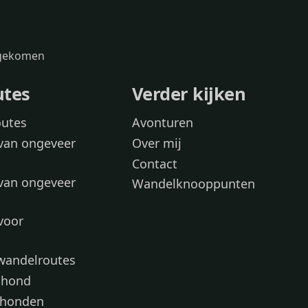
s gekomen
utes
Verder kijken
outes
Avonturen
van ongeveer
Over mij
Contact
van ongeveer
Wandelknooppunten
voor
 wandelroutes
 hond
 honden