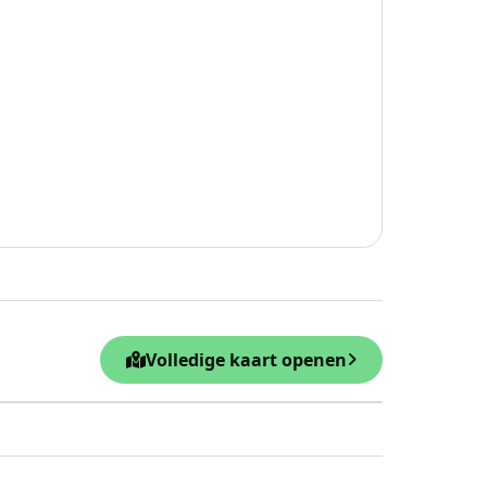
Volledige kaart openen
Leaflet
|
© OpenStreetMap