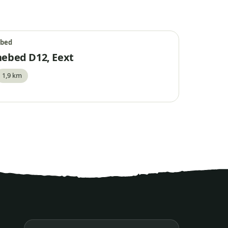
bed
ebed D12, Eext
1,9 km
waar