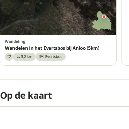
Wandeling
Wandelen in het Evertsbos bij Anloo (5km)
♡
🥾 5,2 km
🗺️ Evertsbos
Bewaar
+
Op de kaart
−