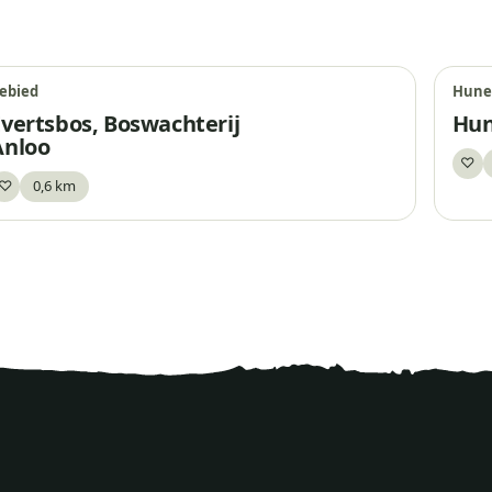
ebied
Hune
Evertsbos, Boswachterij
Hun
Anloo
♡
Be
♡
0,6 km
Bewaar