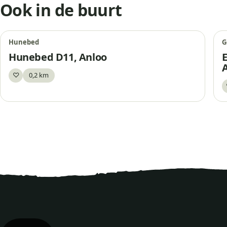
Ook in de buurt
Hunebed
G
Hunebed D11, Anloo
♡
0,2 km
Bewaar