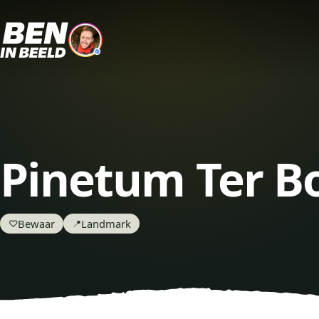
Pinetum Ter B
Bewaar
Landmark
♡
📍