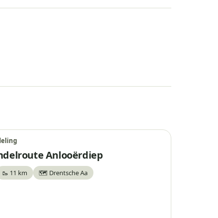
eling
delroute Anlooërdiep
🥾 11 km
🗺️ Drentsche Aa
waar