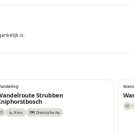
ankelijk is.
andeling
Wand
Wandelroute Strubben
Wan
Kniphorstbosch
♡
Be
♡
🥾 9 km
🗺️ Drentsche Aa
Bewaar