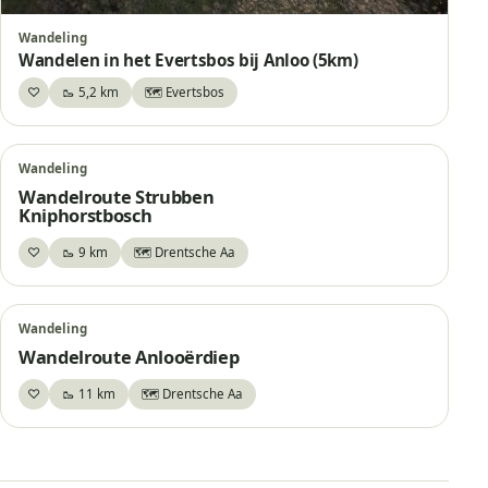
Wandeling
Wandelen in het Evertsbos bij Anloo (5km)
♡
🥾 5,2 km
🗺️ Evertsbos
Bewaar
Wandeling
Wandelroute Strubben
Kniphorstbosch
♡
🥾 9 km
🗺️ Drentsche Aa
Bewaar
Wandeling
Wandelroute Anlooërdiep
♡
🥾 11 km
🗺️ Drentsche Aa
Bewaar