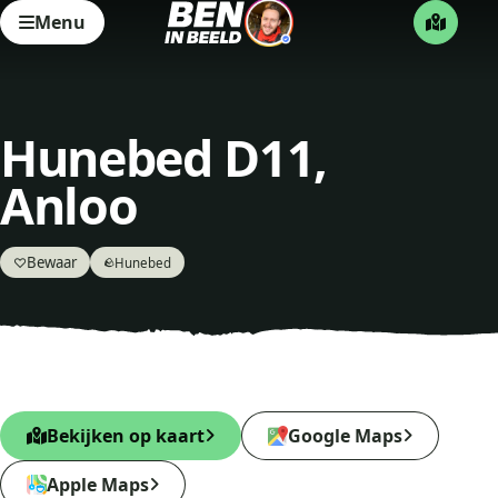
Menu
Hunebed D11,
Anloo
Bewaar
♡
Hunebed
🪨
Bekijken op kaart
Google Maps
Apple Maps