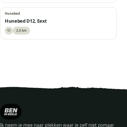
Hunebed
Hunebed D12, Eext
♡
2,0 km
Bewaar
Ik neem je mee naar plekken waar je zelf niet zomaar