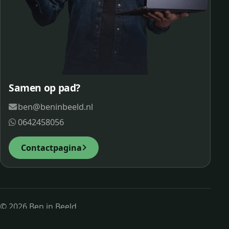
Samen op pad?
ben@beninbeeld.nl
0642458056
Contactpagina
© 2026 Ben in Beeld