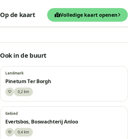
+
Op de kaart
Volledige kaart openen
−
Leaflet
|
© OpenStreetMap
Hunebed D11, Anloo
Ook in de buurt
Landmark
Pinetum Ter Borgh
♡
0,2 km
Bewaar
Gebied
Evertsbos, Boswachterij Anloo
♡
0,4 km
Bewaar