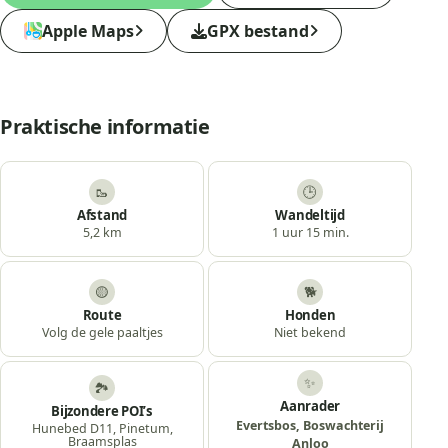
Apple Maps
GPX bestand
Praktische informatie
🥾
🕒
Afstand
Wandeltijd
5,2 km
1 uur 15 min.
🟡
🐕
Route
Honden
Volg de gele paaltjes
Niet bekend
✨
🏞️
Aanrader
Bijzondere POI’s
Evertsbos, Boswachterij
Hunebed D11, Pinetum,
Braamsplas
Anloo