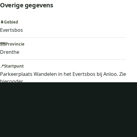
Overige gegevens
🌲
Gebied
Evertsbos
🗺️
Provincie
Drenthe
📍
Startpunt
Parkeerplaats Wandelen in het Evertsbos bij Anloo. Zie
hieronder
🅿️
Parkeren
53.031512, 6.715529
Google Maps
Apple Maps
🥾
Lengte
5,2 km