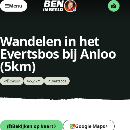
Menu
Wandelen in het
Evertsbos bij Anloo
(5km)
Bewaar
♡
5,2 km
Evertsbos
🥾
📍
Bekijken op kaart
Google Maps