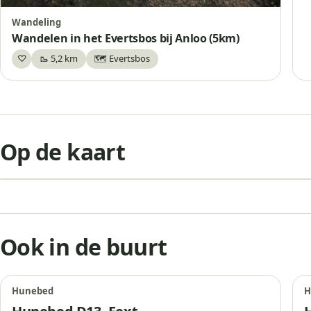
Wandeling
Wandelen in het Evertsbos bij Anloo (5km)
♡
🥾 5,2 km
🗺️ Evertsbos
Bewaar
+
Op de kaart
−
Ook in de buurt
Hunebed
H