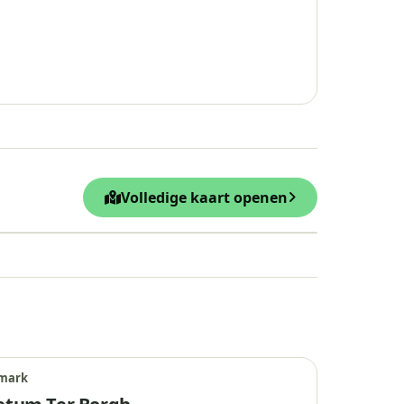
Volledige kaart openen
Leaflet
|
© OpenStreetMap
mark