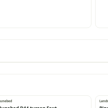
Hunebed D12, Eext
unebed
Land