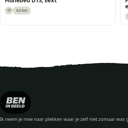
Hunebed D13, Eext
♡
0,5 km
Bewaar
Ik neem je mee naar plekken waar je zelf niet zomaar wa