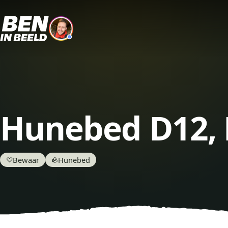
Hunebed D12, 
Bewaar
Hunebed
♡
🪨