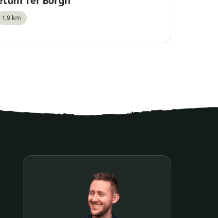
etum Ter Borgh
1,9 km
waar