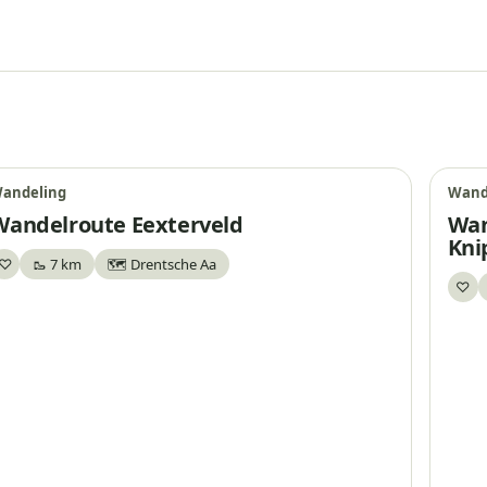
andeling
Wand
Wandelroute Eexterveld
Wan
Kni
♡
🥾 7 km
🗺️ Drentsche Aa
Bewaar
♡
Be