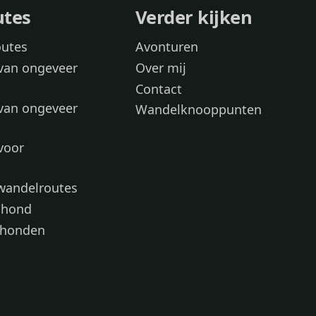
utes
Verder kijken
outes
Avonturen
van ongeveer
Over mij
Contact
van ongeveer
Wandelknooppunten
voor
 wandelroutes
 hond
 honden