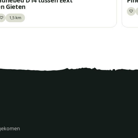
Hunebed D14 tussen Eext
Pin
en Gieten
♡
Be
♡
1,5 km
Bewaar
s gekomen