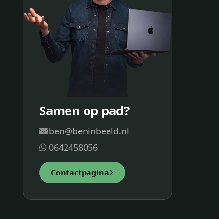
Samen op pad?
ben@beninbeeld.nl
0642458056
Contactpagina