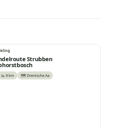
eling
delroute Strubben
phorstbosch
🥾 9 km
🗺️ Drentsche Aa
waar