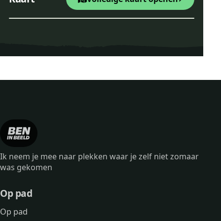
−
Bankje dichtbij Wandelrout
Leaflet
|
© OpenStreetMap
Wandelroute Strubben Kn
Ik neem je mee naar plekken waar je zelf niet zomaar
was gekomen
Op pad
Op pad