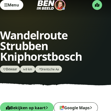
Menu
Wandelroute
Strubben
Kniphorstbosch
Bewaar
♡
9 km
Drentsche Aa
🥾
📍
Bekijken op kaart
Google Maps