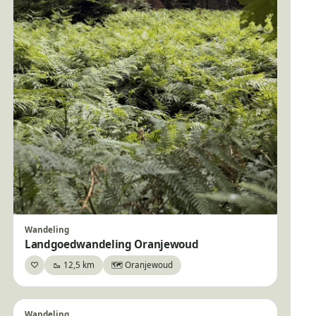
Wandeling
Landgoedwandeling Oranjewoud
♡
🥾 12,5 km
🗺️ Oranjewoud
Bewaar
Wandeling