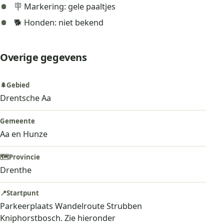
🪧 Markering: gele paaltjes
🐕 Honden: niet bekend
Overige gegevens
🌲
Gebied
Drentsche Aa
Gemeente
Aa en Hunze
🗺️
Provincie
Drenthe
📍
Startpunt
Parkeerplaats Wandelroute Strubben
Kniphorstbosch. Zie hieronder