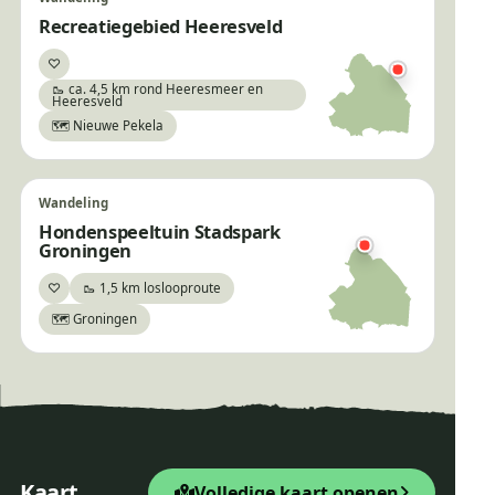
Recreatiegebied Heeresveld
♡
Bewaar
🥾 ca. 4,5 km rond Heeresmeer en
Heeresveld
🗺️ Nieuwe Pekela
Wandeling
Hondenspeeltuin Stadspark
Groningen
♡
🥾 1,5 km loslooproute
Bewaar
🗺️ Groningen
×
Wandelroute Strubben
Kniphorstbosch
+
Startpunt Wandelroute
Kaart
Volledige kaart openen