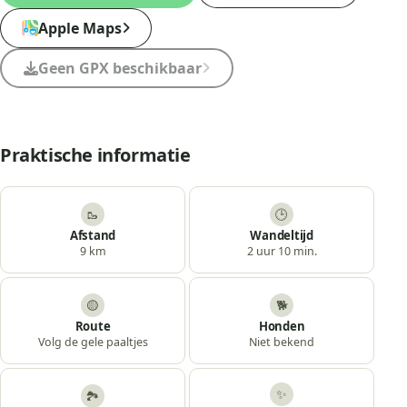
Apple Maps
Geen GPX beschikbaar
Praktische informatie
🥾
🕒
Afstand
Wandeltijd
9 km
2 uur 10 min.
🟡
🐕
Route
Honden
Volg de gele paaltjes
Niet bekend
✨
🏞️