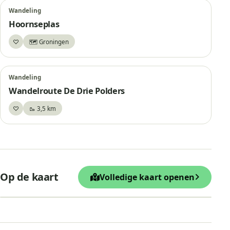
Wandeling
Hoornseplas
♡
🗺️ Groningen
Bewaar
Wandeling
Wandelroute De Drie Polders
♡
🥾 3,5 km
Bewaar
+
Op de kaart
Volledige kaart openen
−
Leaflet
|
© OpenStreetMap
Uitkijktoren