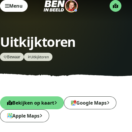
Menu
Uitkijktoren
Bewaar
♡
Uitkijktoren
🔭
Bekijken op kaart
Google Maps
Apple Maps