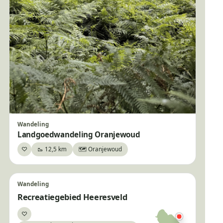
Wandeling
Landgoedwandeling Oranjewoud
♡
🥾 12,5 km
🗺️ Oranjewoud
Bewaar
Wandeling
Recreatiegebied Heeresveld
♡
Bewaar