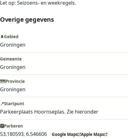
Let op: Seizoens- en weekregels.
Overige gegevens
🌲
Gebied
Groningen
Gemeente
Groningen
🗺️
Provincie
Groningen
📍
Startpunt
Parkeerplaats Hoornseplas. Zie hieronder
🅿️
Parkeren
53.180593, 6.546606
Google Maps
Apple Maps