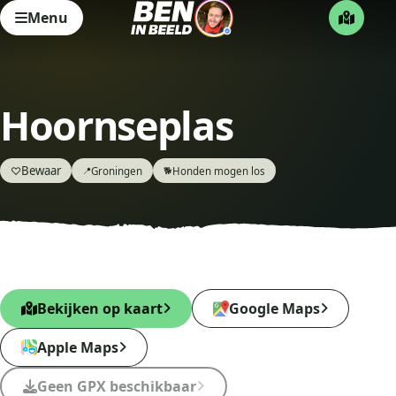
Menu
Hoornseplas
Bewaar
♡
Groningen
Honden mogen los
📍
🐕
Bekijken op kaart
Google Maps
Apple Maps
Geen GPX beschikbaar