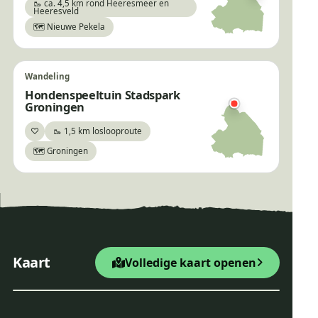
🥾 ca. 4,5 km rond Heeresmeer en
Heeresveld
🗺️ Nieuwe Pekela
Wandeling
Hondenspeeltuin Stadspark
Groningen
♡
🥾 1,5 km loslooproute
Bewaar
🗺️ Groningen
×
Hoornseplas
+
Startpunt Wandelroute
Kaart
Volledige kaart openen
−
Leaflet
|
© OpenStreetMap
Hoornseplas