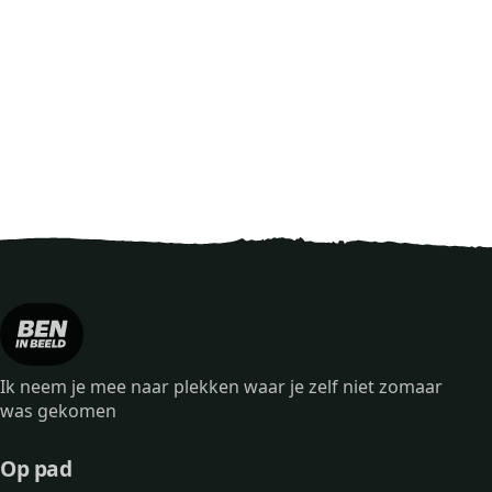
Ik neem je mee naar plekken waar je zelf niet zomaar
was gekomen
Op pad