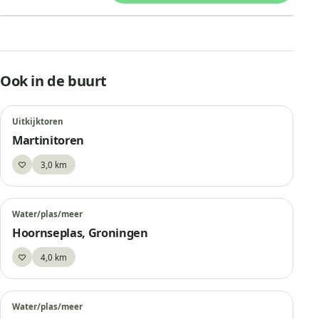
Leaflet
|
© OpenStreetMap
Stadsmarkering S09 Architektron 
Ook in de buurt
Uitkijktoren
Martinitoren
♡
3,0 km
Bewaar
Water/plas/meer
Hoornseplas, Groningen
♡
4,0 km
Bewaar
Water/plas/meer