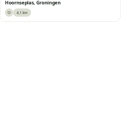
Hoornseplas, Groningen
♡
4,1 km
Bewaar