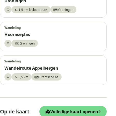
Groningen
♡
🥾 1,5 km loslooproute
🗺️ Groningen
Bewaar
Wandeling
Hoornseplas
♡
🗺️ Groningen
Bewaar
Wandeling
Wandelroute Appelbergen
♡
🥾 3,5 km
🗺️ Drentsche Aa
Bewaar
+
Op de kaart
Volledige kaart openen
−