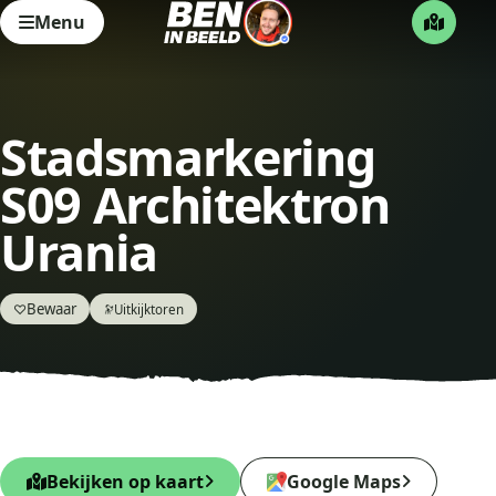
Menu
Stadsmarkering
S09 Architektron
Urania
Bewaar
♡
Uitkijktoren
🔭
Bekijken op kaart
Google Maps