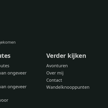
s gekomen
utes
Verder kijken
outes
Avonturen
van ongeveer
Over mij
Contact
van ongeveer
Wandelknooppunten
voor