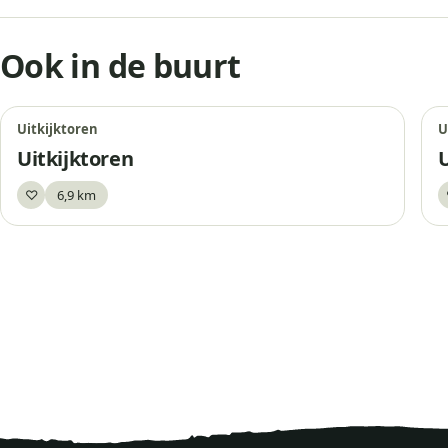
Ook in de buurt
Uitkijktoren
U
Uitkijktoren
U
♡
6,9 km
Bewaar