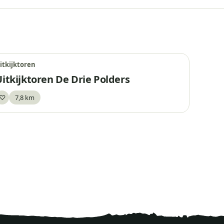
itkijktoren
itkijktoren De Drie Polders
♡
7,8 km
Bewaar