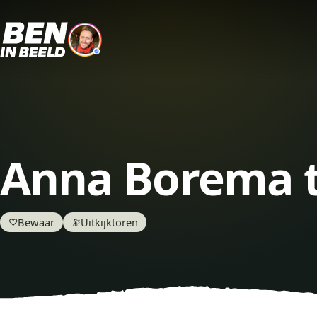
Anna Borema 
Bewaar
Uitkijktoren
♡
🔭