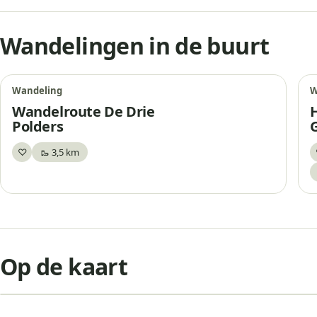
Wandelingen in de buurt
Wandeling
W
Wandelroute De Drie
Polders
♡
🥾 3,5 km
Bewaar
+
Op de kaart
−