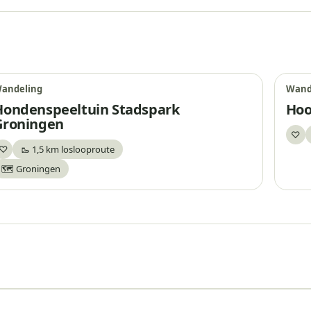
andeling
Wand
Hondenspeeltuin Stadspark
Hoo
Groningen
♡
Be
♡
🥾 1,5 km loslooproute
Bewaar
🗺️ Groningen
Anna Borema toren