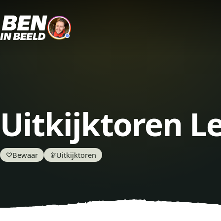
Uitkijktoren L
Bewaar
Uitkijktoren
♡
🔭