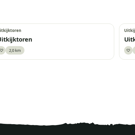
itkijktoren
Uitki
Uitkijktoren
Uit
♡
2,0 km
♡
Bewaar
Be