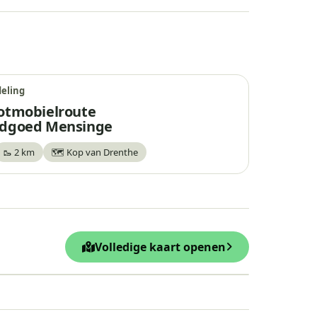
eling
otmobielroute
dgoed Mensinge
🥾 2 km
🗺️ Kop van Drenthe
waar
Volledige kaart openen
Leaflet
|
© OpenStreetMap