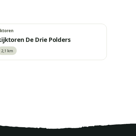
jktoren
kijktoren De Drie Polders
2,1 km
waar