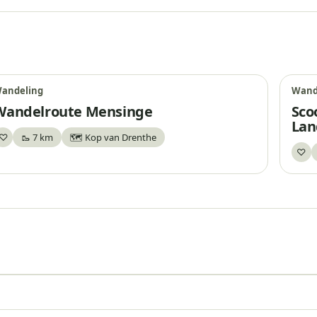
andeling
Wand
Wandelroute Mensinge
Sco
Lan
♡
🥾 7 km
🗺️ Kop van Drenthe
Bewaar
♡
Be
Uitkijktoren Lettelberterpetten