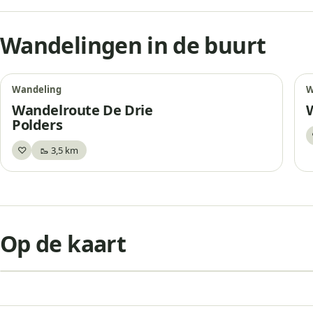
Wandelingen in de buurt
Wandeling
W
Wandelroute De Drie
Polders
♡
🥾 3,5 km
Bewaar
+
Op de kaart
−