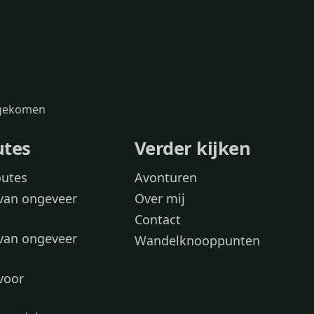
s gekomen
utes
Verder kijken
outes
Avonturen
van ongeveer
Over mij
Contact
van ongeveer
Wandelknooppunten
voor