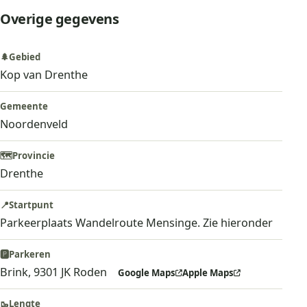
Overige gegevens
🌲
Gebied
Kop van Drenthe
Gemeente
Noordenveld
🗺️
Provincie
Drenthe
📍
Startpunt
Parkeerplaats Wandelroute Mensinge. Zie hieronder
🅿️
Parkeren
Brink, 9301 JK Roden
Google Maps
Apple Maps
🥾
Lengte