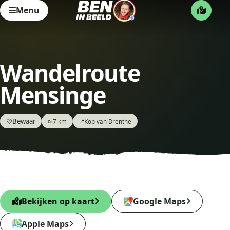
Menu
Wandelroute
Mensinge
Bewaar
♡
7 km
Kop van Drenthe
🥾
📍
Bekijken op kaart
Google Maps
Apple Maps