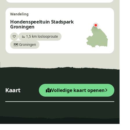
Wandeling
Hondenspeeltuin Stadspark
Groningen
♡
🥾 1,5 km loslooproute
Bewaar
🗺️ Groningen
×
Wandelroute Mensinge
+
Startpunt Wandelroute
Kaart
dichtbij Wandelroute Mensinge (7 km)
Volledige kaart openen
−
Leaflet
|
© OpenStreetMap
Wandelroute Mensinge