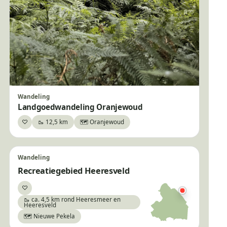
Wandeling
Landgoedwandeling Oranjewoud
♡
🥾 12,5 km
🗺️ Oranjewoud
Bewaar
Wandeling
Recreatiegebied Heeresveld
♡
Bewaar
🥾 ca. 4,5 km rond Heeresmeer en
Heeresveld
🗺️ Nieuwe Pekela