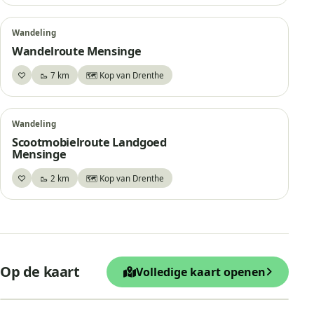
Wandeling
Wandelroute Mensinge
♡
🥾 7 km
🗺️ Kop van Drenthe
Bewaar
Wandeling
Scootmobielroute Landgoed
Mensinge
♡
🥾 2 km
🗺️ Kop van Drenthe
Bewaar
+
Op de kaart
Volledige kaart openen
−
Leaflet
|
© OpenStreetMap
Uitkijktoren de Veenman