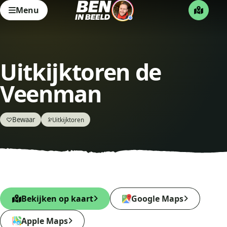
Menu
Uitkijktoren de
Veenman
Bewaar
♡
Uitkijktoren
🔭
Bekijken op kaart
Google Maps
Apple Maps