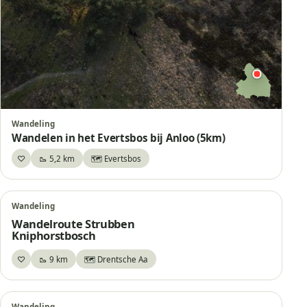
Wandeling
Wandelen in het Evertsbos bij Anloo (5km)
♡
🥾 5,2 km
🗺️ Evertsbos
Bewaar
Wandeling
Wandelroute Strubben
Kniphorstbosch
♡
🥾 9 km
🗺️ Drentsche Aa
Bewaar
Wandeling