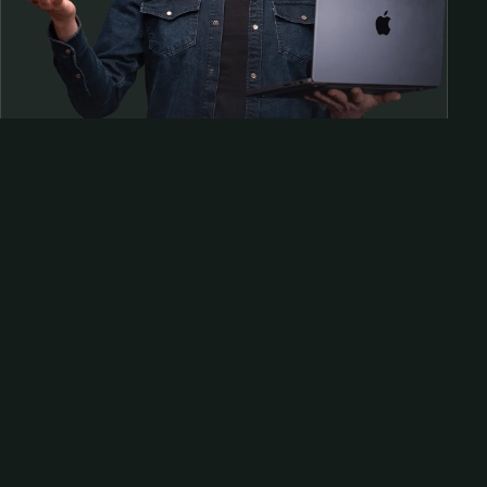
Samen op pad?
ben@beninbeeld.nl
0642458056
Contactpagina