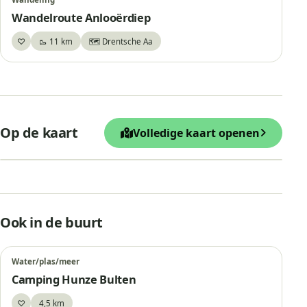
Wandelroute Anlooërdiep
♡
🥾 11 km
🗺️ Drentsche Aa
Bewaar
+
Op de kaart
Volledige kaart openen
−
Leaflet
|
© OpenStreetMap
Uitkijktoren
Ook in de buurt
Water/plas/meer
Camping Hunze Bulten
♡
4,5 km