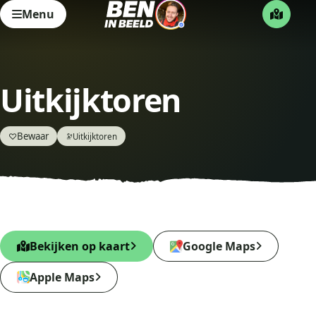
Menu
Uitkijktoren
Bewaar
♡
Uitkijktoren
🔭
Bekijken op kaart
Google Maps
Apple Maps