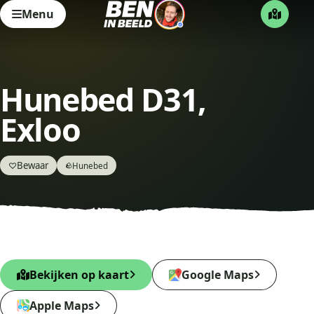
Menu
Hunebed D31,
Exloo
Bewaar
♡
Hunebed
🪨
Bekijken op kaart
Google Maps
Apple Maps