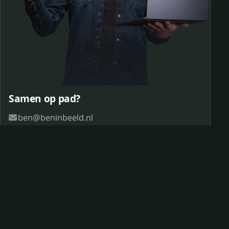
Samen op pad?
ben@beninbeeld.nl
0642458056
Contactpagina
© 2026 Ben in Beeld