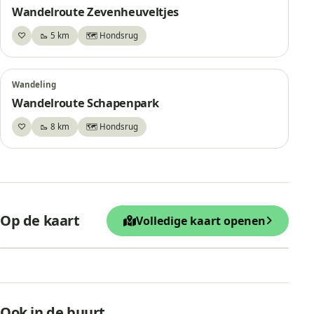
Wandelroute Zevenheuveltjes
♡
🥾 5 km
🗺️ Hondsrug
Bewaar
Wandeling
Wandelroute Schapenpark
♡
🥾 8 km
🗺️ Hondsrug
Bewaar
+
Op de kaart
Volledige kaart openen
−
Leaflet
|
© OpenStreetMap
Hunebed D31, Exloo
Ook in de buurt