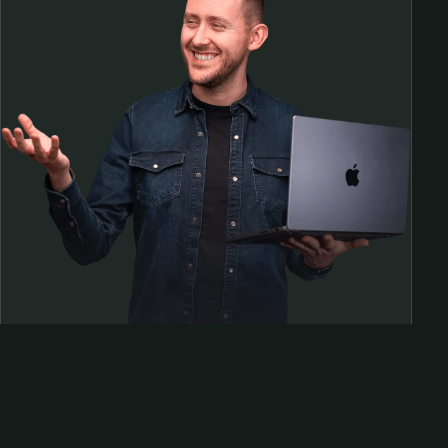
Samen op pad?
ben@beninbeeld.nl