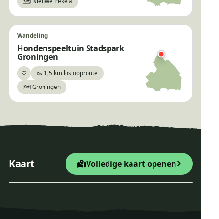
🗺️ Nieuwe Pekela
Wandeling
Hondenspeeltuin Stadspark
Groningen
♡
🥾 1,5 km loslooproute
Bewaar
🗺️ Groningen
×
Wandelroute Zevenheuveltjes
+
Startpunt Wandelroute
Kaart
Volledige kaart openen
Hunebed D30, E
−
Leaflet
|
© OpenStreetMap
Wandelroute Zevenheuvel