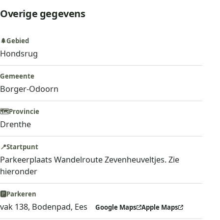
Overige gegevens
🌲
Gebied
Hondsrug
Gemeente
Borger-Odoorn
🗺️
Provincie
Drenthe
📍
Startpunt
Parkeerplaats Wandelroute Zevenheuveltjes. Zie
hieronder
🅿️
Parkeren
vak 138, Bodenpad, Ees
Google Maps
Apple Maps