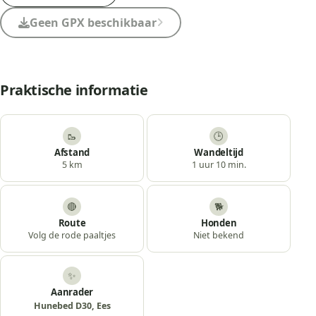
Geen GPX beschikbaar
Praktische informatie
🥾
🕒
Afstand
Wandeltijd
5 km
1 uur 10 min.
🔴
🐕
Route
Honden
Volg de rode paaltjes
Niet bekend
✨
Aanrader
Hunebed D30, Ees