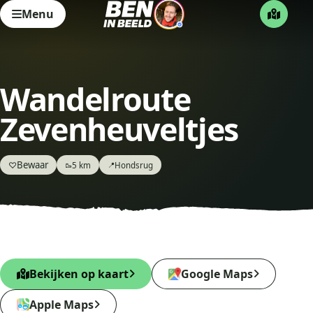
Menu
Wandelroute
Zevenheuveltjes
Bewaar
♡
5 km
Hondsrug
🥾
📍
Bekijken op kaart
Google Maps
Apple Maps