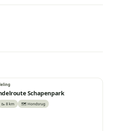
eling
delroute Schapenpark
🥾 8 km
🗺️ Hondsrug
waar