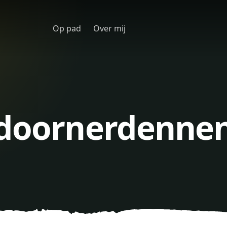
Op pad
Over mij
Odoornerdenne