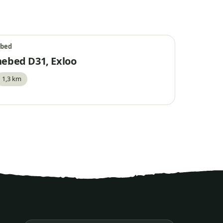
bed
ebed D31, Exloo
1,3 km
waar