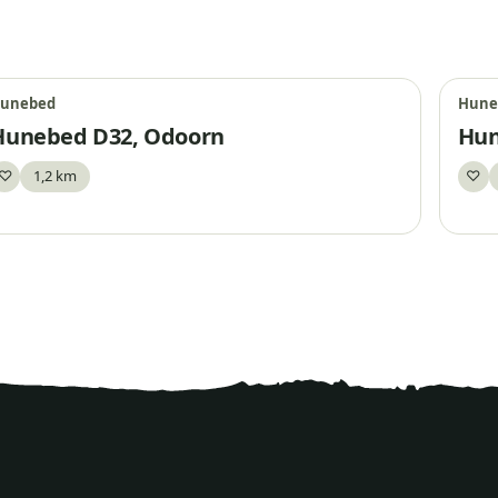
unebed
Hune
Hunebed D32, Odoorn
Hun
♡
1,2 km
♡
Bewaar
Be