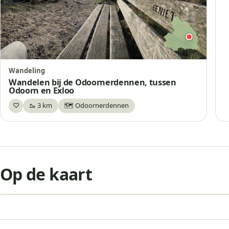
Wandeling
Wandelen bij de Odoornerdennen, tussen
Odoorn en Exloo
♡
🥾 3 km
🗺️ Odoornerdennen
Bewaar
+
Op de kaart
−