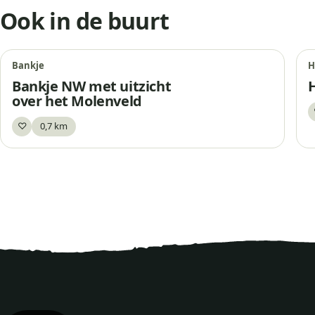
Ook in de buurt
Bankje
H
Bankje NW met uitzicht
over het Molenveld
♡
0,7 km
Bewaar