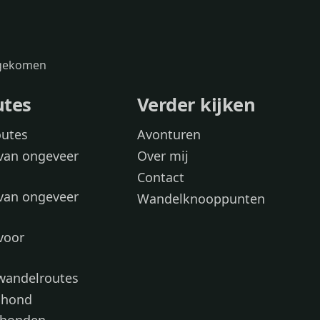
s gekomen
utes
Verder kijken
outes
Avonturen
van ongeveer
Over mij
Contact
van ongeveer
Wandelknooppunten
voor
 wandelroutes
 hond