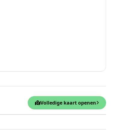
Volledige kaart openen
Leaflet
|
© OpenStreetMap