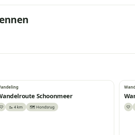
dennen
andeling
Wand
Wandelroute Schoonmeer
Wan
♡
🥾 4 km
🗺️ Hondsrug
♡
Bewaar
Be